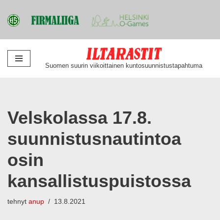
Siirry
Suomen suurin viikoittainen kuntosuunnistustapahtuma
suoraan
sisältöön
Velskolassa 17.8.
suunnistusnautintoa
osin
kansallistuspuistossa
tehnyt
anup
13.8.2021