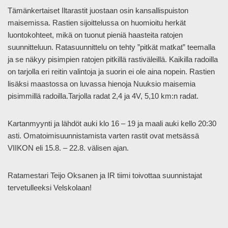
Tämänkertaiset Iltarastit juostaan osin kansallispuiston
maisemissa. Rastien sijoittelussa on huomioitu herkät
luontokohteet, mikä on tuonut pieniä haasteita ratojen
suunnitteluun. Ratasuunnittelu on tehty ”pitkät matkat” teemalla
ja se näkyy pisimpien ratojen pitkillä rastiväleillä. Kaikilla radoilla
on tarjolla eri reitin valintoja ja suorin ei ole aina nopein. Rastien
lisäksi maastossa on luvassa hienoja Nuuksio maisemia
pisimmillä radoilla.Tarjolla radat 2,4 ja 4V, 5,10 km:n radat.
Kartanmyynti ja lähdöt auki klo 16 – 19 ja maali auki kello 20:30
asti. Omatoimisuunnistamista varten rastit ovat metsässä
VIIKON eli 15.8. – 22.8. välisen ajan.
Ratamestari Teijo Oksanen ja IR tiimi toivottaa suunnistajat
tervetulleeksi Velskolaan!