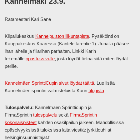
Kannelmäki 23.9.
Ratamestari Kari Sane
Kilpailukeskus
Kannelpuiston liikuntapiste
. Pysäköinti on
Kauppakeskus Kaaressa (Kantelettarentie 1). Junalla pääsee
ihan lähelle ja fillarihan parhaiten. Linkki Karin
tekemälle
opastussivulle
, josta löydät tietoa siitä miten löydät
perille.
Kannelmäen SprinttiCupin sivut löydät täältä
. Lue lisää
Kannelmäen sprintin valmisteluista Karin
blogista
Tulospalvelu:
Kannelmäen Sprintticupin ja
FirmaSprintin
tulospalvelu
sekä
FirmaSprintin
kokonaispisteet
kahden osakilpailun jälkeen. Mahdollisissa
epäselvyyksissä tuloksissa laita viestiä: jyrki.louhi at
helsinginsuunnistajat.fi