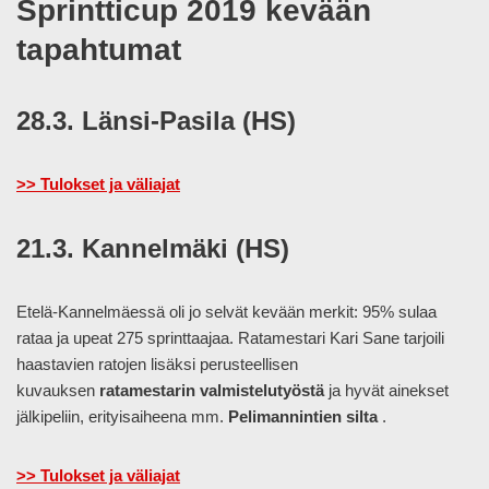
Sprintticup 2019 kevään
tapahtumat
28.3. Länsi-Pasila (HS)
>> Tulokset ja väliajat
21.3. Kannelmäki (HS)
Etelä-Kannelmäessä oli jo selvät kevään merkit: 95% sulaa
rataa ja upeat 275 sprinttaajaa. Ratamestari Kari Sane tarjoili
haastavien ratojen lisäksi perusteellisen
kuvauksen
ratamestarin valmistelutyöstä
ja hyvät ainekset
jälkipeliin, erityisaiheena mm.
Pelimannintien silta
.
>> Tulokset ja väliajat