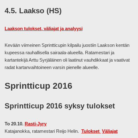
4.5. Laakso (HS)
Laakson tulokset, väliajat ja analyysi
Kevään viimeinen Sprintticupin kilpailu juostiin Laakson kentän
kupeessa rauhallisella sairaala-alueella. Ratamestari ja
kartantekijä Arttu Syrjäläinen oli laatinut vauhdikkaat ja vaativat
radat kartanvaihtoineen varsin pienelle alueelle.
Sprintticup 2016
Sprintticup 2016 syksy tulokset
To 20.10.
Rasti-Jyry
Katajanokka, ratamestari Reijo Helin.
Tulokset
Väliajat