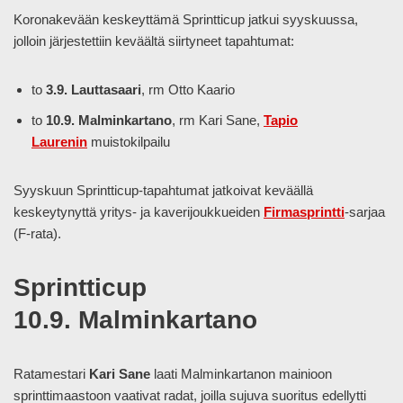
Koronakevään keskeyttämä Sprintticup jatkui syyskuussa,
jolloin järjestettiin keväältä siirtyneet tapahtumat:
to
3.9. Lauttasaari
, rm Otto Kaario
to
10.9. Malminkartano
, rm Kari Sane,
Tapio
Laurenin
muistokilpailu
Syyskuun Sprintticup-tapahtumat jatkoivat keväällä
keskeytynyttä yritys- ja kaverijoukkueiden
Firmasprintti
-sarjaa
(F-rata).
Sprintticup
10.9. Malminkartano
Ratamestari
Kari Sane
laati Malminkartanon mainioon
sprinttimaastoon vaativat radat, joilla sujuva suoritus edellytti