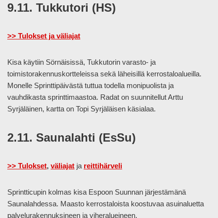
9.11. Tukkutori (HS)
>> Tulokset ja väliajat
Kisa käytiin Sörnäisissä, Tukkutorin varasto- ja
toimistorakennuskortteleissa sekä läheisillä kerrostaloalueilla.
Monelle Sprinttipäivästä tuttua todella monipuolista ja
vauhdikasta sprinttimaastoa. Radat on suunnitellut Arttu
Syrjäläinen, kartta on Topi Syrjäläisen käsialaa.
2.11. Saunalahti (EsSu)
>> Tulokset
,
väliajat
ja
reittihärveli
Sprintticupin kolmas kisa Espoon Suunnan järjestämänä
Saunalahdessa. Maasto kerrostaloista koostuvaa asuinaluetta
palvelurakennuksineen ja viheralueineen.