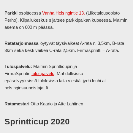
Parkki
osoitteessa
Vanha Helsingintie 13.
(Liiketalousopisto
Perho). Kilpailukeskus sijaitsee parkkipaikan kupeessa. Malmin
asema on 600 m päässä.
Ratatarjonnassa
löytyvät täysivaikeat A-rata n. 3,5km, B-rata
3km sekä keskivaikea C-rata 2,5km. Firmasprintti = A-rata.
Tulospalvelu:
Malmin Sprintticupin ja
FirmaSprintin
tulospalvelu
. Mahdollisissa
epäselvyyksissä tuloksissa laita viestiä: jyrki.louhi at
helsinginsuunnistajat.fi
Ratamestari
Otto Kaario ja Atte Lahtinen
Sprintticup 2020