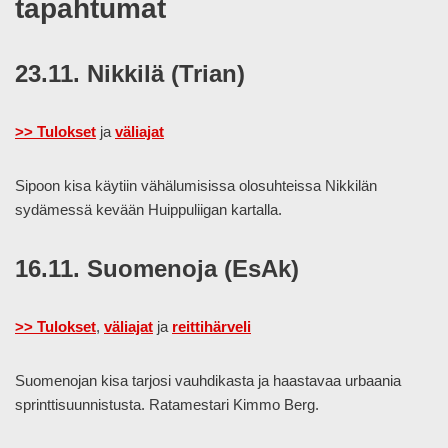
tapahtumat
23.11. Nikkilä (Trian)
>> Tulokset
ja
väliajat
Sipoon kisa käytiin vähälumisissa olosuhteissa Nikkilän
sydämessä kevään Huippuliigan kartalla.
16.11. Suomenoja (EsAk)
>> Tulokset
,
väliajat
ja
reittihärveli
Suomenojan kisa tarjosi vauhdikasta ja haastavaa urbaania
sprinttisuunnistusta. Ratamestari Kimmo Berg.