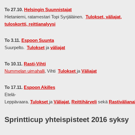
To 27.10.
Helsingin Suunnistajat
Hietaniemi, ratamestari Topi Syrjäläinen.
Tulokset, väliajat,
tuloskortti, reittianalyysi
To 3.11.
Espoon Suunta
Suurpelto.
Tulokset
ja
väliajat
To 10.11.
Rasti-Vihti
Nummelan uimahalli
, Vihti
Tulokset
ja
Väliajat
To 17.11.
Espoon Akilles
Etelä-
Leppävaara.
Tulokset
ja
Väliajat
,
Reittihärveli
sekä
Rastiväliana
Sprintticup yhteispisteet 2016 syksy