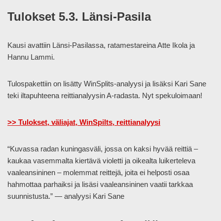
Tulokset 5.3. Länsi-Pasila
Kausi avattiin Länsi-Pasilassa, ratamestareina Atte Ikola ja
Hannu Lammi.
Tulospakettiin on lisätty WinSplits-analyysi ja lisäksi Kari Sane
teki iltapuhteena reittianalyysin A-radasta. Nyt spekuloimaan!
>> Tulokset, väliajat, WinSpilts, reittianalyysi
“Kuvassa radan kuningasväli, jossa on kaksi hyvää reittiä –
kaukaa vasemmalta kiertävä violetti ja oikealta luikerteleva
vaaleansininen – molemmat reittejä, joita ei helposti osaa
hahmottaa parhaiksi ja lisäsi vaaleansininen vaatii tarkkaa
suunnistusta.” — analyysi Kari Sane