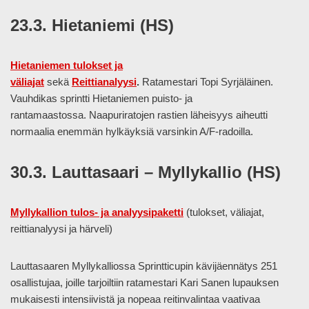
23.3. Hietaniemi (HS)
Hietaniemen tulokset ja
väliajat
sekä
Reittianalyysi
.
Ratamestari Topi Syrjäläinen.
Vauhdikas sprintti Hietaniemen puisto- ja
rantamaastossa. Naapuriratojen rastien läheisyys aiheutti
normaalia enemmän hylkäyksiä varsinkin A/F-radoilla.
30.3. Lauttasaari – Myllykallio (HS)
Myllykallion tulos- ja analyysipaketti
(tulokset, väliajat,
reittianalyysi ja härveli)
Lauttasaaren Myllykalliossa Sprintticupin kävijäennätys 251
osallistujaa, joille tarjoiltiin ratamestari Kari Sanen lupauksen
mukaisesti intensiivistä ja nopeaa reitinvalintaa vaativaa