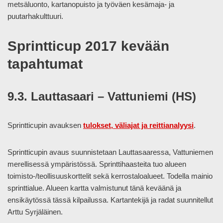
metsäluonto, kartanopuisto ja työväen kesämaja- ja
puutarhakulttuuri.
Sprintticup 2017 kevään
tapahtumat
9.3. Lauttasaari – Vattuniemi (HS)
Sprintticupin avauksen
tulokset, väliajat ja reittianalyysi
.
Sprintticupin avaus suunnistetaan Lauttasaaressa, Vattuniemen
merellisessä ympäristössä. Sprinttihaasteita tuo alueen
toimisto-/teollisuuskorttelit sekä kerrostaloalueet. Todella mainio
sprinttialue. Alueen kartta valmistunut tänä keväänä ja
ensikäytössä tässä kilpailussa. Kartantekijä ja radat suunnitellut
Arttu Syrjäläinen.