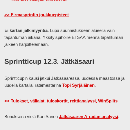
>> Firmasprintin joukkuepisteet
Ei kartan jälkimyyntiä
. Lupa suunnistukseen alueella vain
tapahtuman aikana. Yksityispihoille EI SAA mennä tapahtuman
jälkeen harjoittelemaan.
Sprintticup 12.3. Jätkäsaari
Sprintticupin kausi jatkui Jätkäsaaressa, uudessa maastossa ja
uudella kartalla, ratamestarina
Topi Syrjäläinen
.
>> Tulokset, väliajat, tuloskortit, reittianalyysi, WinSplits
Bonuksena vielä Kari Sanen
Jätkäsaaren A-radan analyysi
.