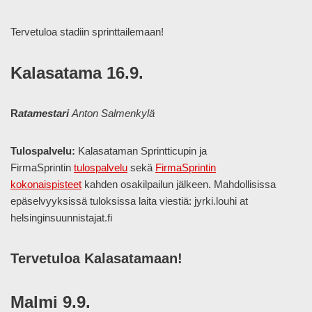
Tervetuloa stadiin sprinttailemaan!
Kalasatama 16.9.
R
atamestari
Anton Salmenkylä
Tulospalvelu:
Kalasataman Sprintticupin ja
FirmaSprintin
tulospalvelu
sekä
FirmaSprintin
kokonaispisteet
kahden osakilpailun jälkeen. Mahdollisissa
epäselvyyksissä tuloksissa laita viestiä: jyrki.louhi at
helsinginsuunnistajat.fi
Tervetuloa Kalasatamaan!
Malmi 9.9.