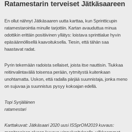
Ratamestarin terveiset Jätkäsaareen
En ollut nähnyt Jätkäsaaren uutta karttaa, kun Sprintticupin
ratamestarointia minulle tarjottiin. Kartan avauduttua minua
odottikin erittäin positiivinen yllätys: loistava sprinttialue hyvin
epäsäännöllisellä kaavoituksella. Tiesin, että tähän saa
haastavat radat.
Pyrin tekemään radoista sellaiset, joista itse nauttisin. Tiukkaa
reitinvalintaväliä toisensa perään, rytmitystä kuitenkaan
unohtamatta. Uskon, että radalla pärjää suunnistaja, jonka meno
on sujuvaa ja suunnistus pysyy kokoajan edellä.
Topi Syrjäläinen
ratamestari
Karttakuvat: Jätkäsaari 2020 uusi ISSprOM2019 kuvaus: