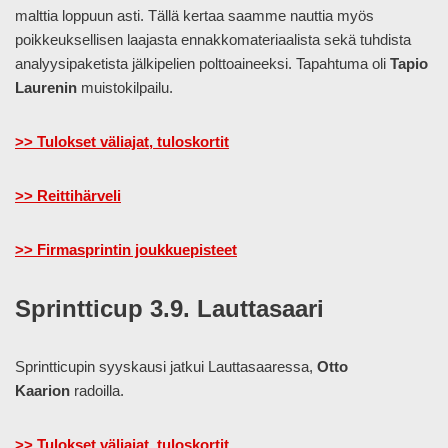
malttia loppuun asti. Tällä kertaa saamme nauttia myös
poikkeuksellisen laajasta ennakkomateriaalista sekä tuhdista
analyysipaketista jälkipelien polttoaineeksi. Tapahtuma oli
Tapio
Laurenin
muistokilpailu.
>> Tulokset väliajat, tuloskortit
>> Reittihärveli
>> Firmasprintin joukkuepisteet
Sprintticup 3.9. Lauttasaari
Sprintticupin syyskausi jatkui Lauttasaaressa,
Otto
Kaarion
radoilla.
>> Tulokset väliajat, tuloskortit