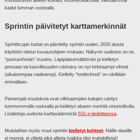
monitasoisen alueen kuvaus vinoviivoituksella, vilkkaammat
kadut tumman ruskealla.
Sprintin päivitetyt karttamerkinnät
Sprintticupin kartat on päivitetty sprintin uuden, 2020 alusta
käyttöön otetun kuvausohjeen mukaan. Näkyvin uudistus on ns.
“puskavihreän” muutos. Läpipääsemättömän ja kielletyn
pensaan tai kasvillisuuden värisävy on nyt kirkkaampi vihreä
(aikaisempaa vaaleampi). Kielletty “tonttivihreä” on väriltään
ennnallaan.
Pienempiä muutoksia ovat vilkkaampien katujen väritys
tummemmalla ruskealla ja kielletyn alueen merkitä vinoristikolla.
Lisätietoja uudesta karttasäännöstä
SSL:n tiedotteessa
.
Muistathan myös muut sprintin
kielletyt kohteet
. Näille alueille
ei mennä, ei ylitetä eikä aliteta (vaikka olisi mahdollista)!