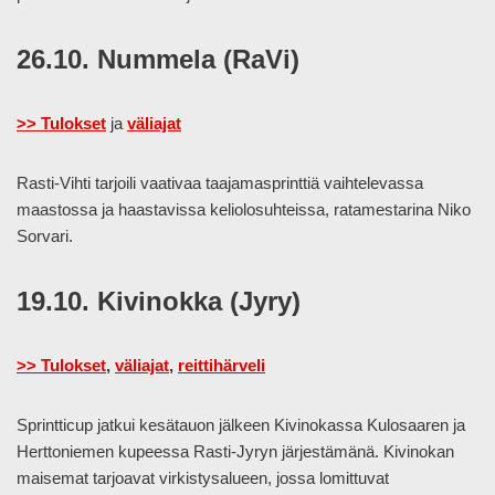
26.10. Nummela (RaVi)
>> Tulokset
ja
väliajat
Rasti-Vihti tarjoili vaativaa taajamasprinttiä vaihtelevassa
maastossa ja haastavissa keliolosuhteissa, ratamestarina Niko
Sorvari.
19.10. Kivinokka (Jyry)
>> Tulokset
,
väliajat
,
reittihärveli
Sprintticup jatkui kesätauon jälkeen Kivinokassa Kulosaaren ja
Herttoniemen kupeessa Rasti-Jyryn järjestämänä. Kivinokan
maisemat tarjoavat virkistysalueen, jossa lomittuvat