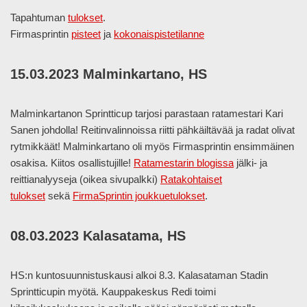
Tapahtuman
tulokset
.
Firmasprintin
pisteet
ja
kokonaispistetilanne
15.03.2023 Malminkartano, HS
Malminkartanon Sprintticup tarjosi parastaan ratamestari Kari
Sanen johdolla! Reitinvalinnoissa riitti pähkäiltävää ja radat olivat
rytmikkäät! Malminkartano oli myös Firmasprintin ensimmäinen
osakisa. Kiitos osallistujille!
Ratamestarin blogissa
jälki- ja
reittianalyyseja (oikea sivupalkki)
Ratakohtaiset
tulokset
sekä
FirmaSprintin joukkuetulokset
.
08.03.2023 Kalasatama, HS
HS:n kuntosuunnistuskausi alkoi 8.3. Kalasataman Stadin
Sprintticupin myötä. Kauppakeskus Redi toimi