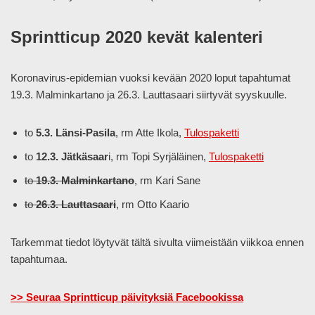
Sprintticup 2020 kevät kalenteri
Koronavirus-epidemian vuoksi kevään 2020 loput tapahtumat
19.3. Malminkartano ja 26.3. Lauttasaari siirtyvät syyskuulle.
to
5.3. Länsi-Pasila
, rm Atte Ikola,
Tulospaketti
to
12.3. Jätkäsaar
i, rm Topi Syrjäläinen,
Tulospaketti
to
19.3. Malminkartano
, rm Kari Sane
to
26.3. Lauttasaari
, rm Otto Kaario
Tarkemmat tiedot löytyvät tältä sivulta viimeistään viikkoa ennen
tapahtumaa.
>> Seuraa Sprintticup päivityksiä Facebookissa