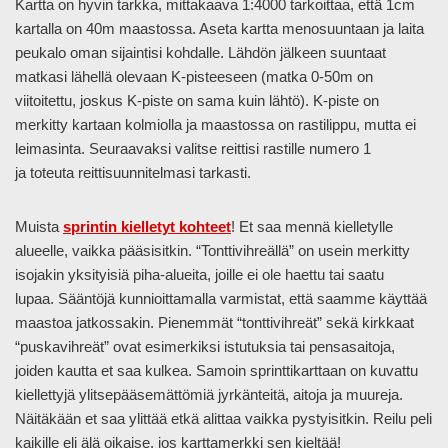
Kartta on hyvin tarkka, mittakaava 1:4000 tarkoittaa, että 1cm
kartalla on 40m maastossa. Aseta kartta menosuuntaan ja laita
peukalo oman sijaintisi kohdalle. Lähdön jälkeen suuntaat
matkasi lähellä olevaan K-pisteeseen (matka 0-50m on
viitoitettu, joskus K-piste on sama kuin lähtö). K-piste on
merkitty kartaan kolmiolla ja maastossa on rastilippu, mutta ei
leimasinta. Seuraavaksi valitse reittisi rastille numero 1
ja toteuta reittisuunnitelmasi tarkasti.
Muista
sprintin kielletyt kohteet
! Et saa mennä kielletylle
alueelle, vaikka pääsisitkin. “Tonttivihreällä” on usein merkitty
isojakin yksityisiä piha-alueita, joille ei ole haettu tai saatu
lupaa. Sääntöjä kunnioittamalla varmistat, että saamme käyttää
maastoa jatkossakin. Pienemmät “tonttivihreät” sekä kirkkaat
“puskavihreät” ovat esimerkiksi istutuksia tai pensasaitoja,
joiden kautta et saa kulkea. Samoin sprinttikarttaan on kuvattu
kiellettyjä ylitsepääsemättömiä jyrkänteitä, aitoja ja muureja.
Näitäkään et saa ylittää etkä alittaa vaikka pystyisitkin. Reilu peli
kaikille eli älä oikaise, jos karttamerkki sen kieltää!