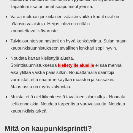
Tapahtumissa on omat saapumisohjeensa.
Varaa mukaan jonkinlainen valaisin vaikka kadut ovatkin
pääosin valaistuja. Heijastinliivi on erittäin
kannatettava lisävaruste.
Talviolosuhteissa nastarit on hyvä kenkävalinta. Sulan maan
kaupunkisuunnistukseen tavallinen lenkkari sopii hyvin.
Noudata kartan kiellettyjä alueita.
Sprinttisuunnistuksessa
kielletyille alueille
ei saa mennä
eikä ylittää vaikka pääsisitkin. Noudattamalla sääntöjä
varmistat, että saamme käyttää maastoa jatkossakin.
Maastossa on myös valvontaa.
Muista, että olet liikenteessä tavallinen jalankulkija. Noudata
tieliikennelakia. Noudata tarpeellista varovaisuutta. Noudata
kaupunkilaisjärkeä.
Mitä on kaupunkisprintti?