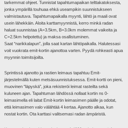
tarkemmat ohjeet. Tunnistat tapahtumapaikan telttakatoksesta,
jonka ympärillä touhuaa ehkä useampikin suunnistukseen
valmistautuva. Tapahtumapaikalla myynti, lähtö ja maali ovat
usein lähekkäin. Aloita karttamyynnistä, kerro minkä radan
haluat suunnistaa (A=3.5km, B=3.0km molemmat vaikeita ja
C=2.5km helpotettu) ja maksa osallistuminen.
Saat “narikkalapun”, jolla saat kartan lähtöpaikalla. Halutessasi
voit vuokrata emit-kortin ajanottoa varten. Pyydä rohkeasti apua
myynnin toimitsijoilta.
Sprintissä ajanotto ja rastien leimaus tapahtuu Emit-
järjestelmällä kuten metsäsuunnistuksessa. Emit-kortti on pieni,
muovinen “läpyskä”, joka rekisteröi leimat rasteilta sekä
kuluneen ajan. Tapahtuman lähdössä nollaat kortin ns 0-
leimasimella eli laitat Emit-kortin leimasimen päälle ja odotat,
että leimasimen valo välähtää 4 kertaa. Ajanotto alkaa, kun
nostat kortin. Ota karttasi valitsemasi radan ämpäristä.