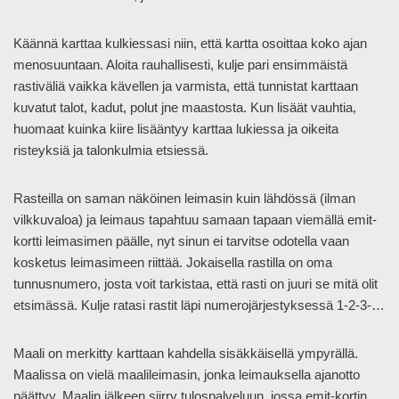
Käännä karttaa kulkiessasi niin, että kartta osoittaa koko ajan
menosuuntaan. Aloita rauhallisesti, kulje pari ensimmäistä
rastiväliä vaikka kävellen ja varmista, että tunnistat karttaan
kuvatut talot, kadut, polut jne maastosta. Kun lisäät vauhtia,
huomaat kuinka kiire lisääntyy karttaa lukiessa ja oikeita
risteyksiä ja talonkulmia etsiessä.
Rasteilla on saman näköinen leimasin kuin lähdössä (ilman
vilkkuvaloa) ja leimaus tapahtuu samaan tapaan viemällä emit-
kortti leimasimen päälle, nyt sinun ei tarvitse odotella vaan
kosketus leimasimeen riittää. Jokaisella rastilla on oma
tunnusnumero, josta voit tarkistaa, että rasti on juuri se mitä olit
etsimässä. Kulje ratasi rastit läpi numerojärjestyksessä 1-2-3-…
Maali on merkitty karttaan kahdella sisäkkäisellä ympyrällä.
Maalissa on vielä maalileimasin, jonka leimauksella ajanotto
päättyy. Maalin jälkeen siirry tulospalveluun, jossa emit-kortin