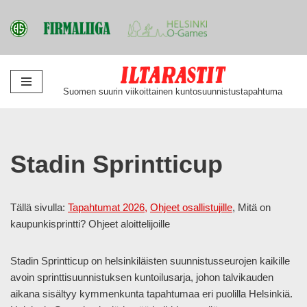
Siirry
Suomen suurin viikoittainen kuntosuunnistustapahtuma
suoraan
sisältöön
Stadin Sprintticup
Tällä sivulla:
Tapahtumat 2026,
Ohjeet osallistujille
, Mitä on
kaupunkisprintti? Ohjeet aloittelijoille
Stadin Sprintticup on helsinkiläisten suunnistusseurojen kaikille
avoin sprinttisuunnistuksen kuntoilusarja, johon talvikauden
aikana sisältyy kymmenkunta tapahtumaa eri puolilla Helsinkiä.