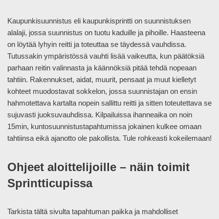
Kaupunkisuunnistus eli kaupunkisprintti on suunnistuksen
alalaji, jossa suunnistus on tuotu kaduille ja pihoille. Haasteena
on löytää lyhyin reitti ja toteuttaa se täydessä vauhdissa.
Tutussakin ympäristössä vauhti lisää vaikeutta, kun päätöksiä
parhaan reitin valinnasta ja käännöksiä pitää tehdä nopeaan
tahtiin. Rakennukset, aidat, muurit, pensaat ja muut kielletyt
kohteet muodostavat sokkelon, jossa suunnistajan on ensin
hahmotettava kartalta nopein sallittu reitti ja sitten toteutettava se
sujuvasti juoksuvauhdissa. Kilpailuissa ihanneaika on noin
15min, kuntosuunnistustapahtumissa jokainen kulkee omaan
tahtiinsa eikä ajanotto ole pakollista. Tule rohkeasti kokeilemaan!
Ohjeet aloittelijoille – näin toimit
Sprintticupissa
Tarkista tältä sivulta tapahtuman paikka ja mahdolliset