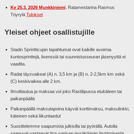
Ke 25.3. 2026 Munkkiniemi
. Ratamestarina Rasmus
Töyrylä
Tulokset
Yleiset ohjeet osallistujille
Stadin Sprintticupin tapahtumat ovat kaikille avoimia
kuntosprinttejä, lisenssiä tai suunnistusseuran jäsenyyttä ei
vaadita.
Radat täysvaikeat (A) n. 3,5 km ja (B) n. 2-2,5km km sekä
(C) keskivaikea alle 2 km.
Ilmoittautua ja maksaa voi joko Rastilipussa etukäteen tai
paikanpäällä
Paikanpäällä maksutapoina käyvät korttimaksu, maksulinkki,
käteinen sekä liikuntaedut
Suosittelemme saapumista julkisilla tai pyörällä. Autolla
saapuvat vastaavat itse sopivan pysäköinnin löytämisestä.