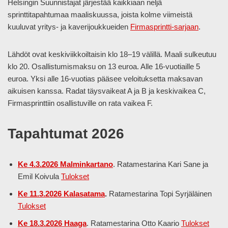
Helsingin Suunnistajat järjestää kaikkiaan neljä
sprinttitapahtumaa maaliskuussa, joista kolme viimeistä
kuuluvat yritys- ja kaverijoukkueiden
Firmasprintti-sarjaan
.
Lähdöt ovat keskiviikkoiltaisin klo 18–19 välillä. Maali sulkeutuu
klo 20. Osallistumismaksu on 13 euroa. Alle 16-vuotiaille 5
euroa. Yksi alle 16-vuotias pääsee veloituksetta maksavan
aikuisen kanssa. Radat täysvaikeat A ja B ja keskivaikea C,
Firmasprinttiin osallistuville on rata vaikea F.
Tapahtumat 2026
Ke 4.3.2026 Malminkartano
. Ratamestarina Kari Sane ja
Emil Koivula
Tulokset
Ke 11.3.2026 Kalasatama
.
Ratamestarina Topi Syrjäläinen
Tulokset
Ke 18.3.2026 Haaga
. Ratamestarina Otto Kaario
Tulokset