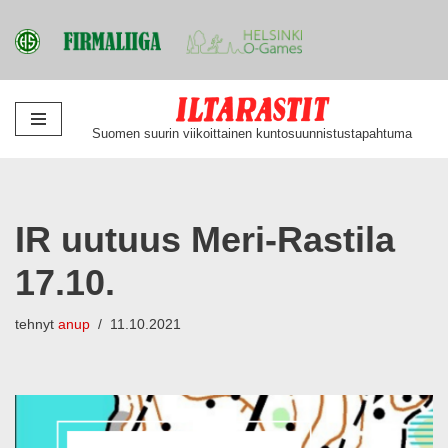
Siirry
Suomen suurin viikoittainen kuntosuunnistustapahtuma
suoraan
sisältöön
IR uutuus Meri-Rastila
17.10.
tehnyt
anup
11.10.2021