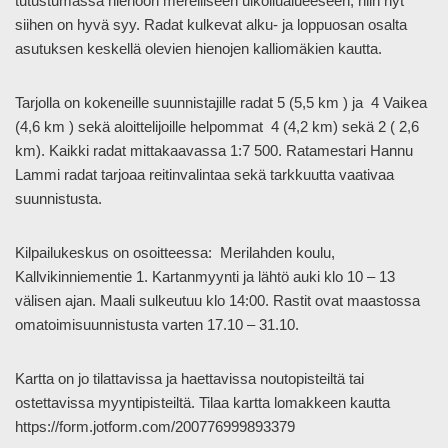
tutustumassa hienoon merelliseen ulkoilualueeseen, niin nyt
siihen on hyvä syy. Radat kulkevat alku- ja loppuosan osalta
asutuksen keskellä olevien hienojen kalliomäkien kautta.
Tarjolla on kokeneille suunnistajille radat 5 (5,5 km ) ja 4 Vaikea
(4,6 km ) sekä aloittelijoille helpommat 4 (4,2 km) sekä 2 ( 2,6
km). Kaikki radat mittakaavassa 1:7 500. Ratamestari Hannu
Lammi radat tarjoaa reitinvalintaa sekä tarkkuutta vaativaa
suunnistusta.
Kilpailukeskus on osoitteessa: Merilahden koulu,
Kallvikinniementie 1. Kartanmyynti ja lähtö auki klo 10 – 13
välisen ajan. Maali sulkeutuu klo 14:00. Rastit ovat maastossa
omatoimisuunnistusta varten 17.10 – 31.10.
Kartta on jo tilattavissa ja haettavissa noutopisteiltä tai
ostettavissa myyntipisteiltä. Tilaa kartta lomakkeen kautta
https://form.jotform.com/200776999893379