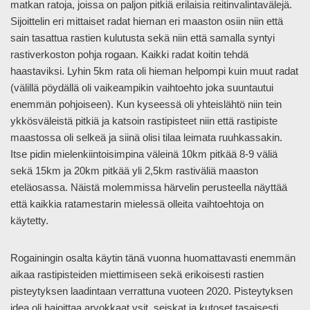
matkan ratoja, joissa on paljon pitkiä erilaisia reitinvalintavälejä.
Sijoittelin eri mittaiset radat hieman eri maaston osiin niin että
sain tasattua rastien kulutusta sekä niin että samalla syntyi
rastiverkoston pohja rogaan. Kaikki radat koitin tehdä
haastaviksi. Lyhin 5km rata oli hieman helpompi kuin muut radat
(välillä pöydällä oli vaikeampikin vaihtoehto joka suuntautui
enemmän pohjoiseen). Kun kyseessä oli yhteislähtö niin tein
ykkösväleistä pitkiä ja katsoin rastipisteet niin että rastipiste
maastossa oli selkeä ja siinä olisi tilaa leimata ruuhkassakin.
Itse pidin mielenkiintoisimpina väleinä 10km pitkää 8-9 väliä
sekä 15km ja 20km pitkää yli 2,5km rastiväliä maaston
eteläosassa. Näistä molemmissa härvelin perusteella näyttää
että kaikkia ratamestarin mielessä olleita vaihtoehtoja on
käytetty.
Rogainingin osalta käytin tänä vuonna huomattavasti enemmän
aikaa rastipisteiden miettimiseen sekä erikoisesti rastien
pisteytyksen laadintaan verrattuna vuoteen 2020. Pisteytyksen
idea oli hajoittaa arvokkaat ysit, seiskat ja kutoset tasaisesti