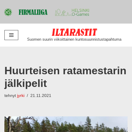
Siirry
Suomen suurin viikoittainen kuntosuunnistustapahtuma
suoraan
sisältöön
Huurteisen ratamestarin
jälkipelit
tehnyt
jyrki
21.11.2021