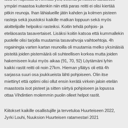
ympäri maastoa kuitenkin niin että paras reitti ei olisi kiertää
pitkin reunoja. Ihan lähialueille jätin kahden ja kolmen pisteen
rasteja sekä joustoksi kaikille matkan loppuun sekä myös
aloittelijoille helpoiksi rasteiksi. Koitin tehdä pohjois- ja
eteläosasta tasavertaiset. Lisäksi koitin katsoa että kummallekin
puolelle olisi tarjolla muutamia tasavahvoja vaihtoehtoja. 4h
rogainingia varten kartan reunoilla oli muutamia melko yksinäisiä
pisteitä joiden pistemäärä oli suhteellisen korkea mutta joiden
hakemiseen kului myös aikaa (91, 70, 92) Löytämäni lyhin
kaikki rastit reitti oli noin 27km. Hieman yllätys oli että 4h
sarjassa suuri osa joukkueista lähti pohjoiseen. Olin itse
miettinyt että optimi olisi ollut ensin kerätä virkein jaloin etelän
maastosta isot pisteet ja sitten siirtyä pohjoiseen ja lopussa
ottaa Vihdintien molemmin puolin olleet helpot rastit.
Kiitokset kaikille osallistujille ja tervetuloa Huurteiseen 2022,
Jyrki Louhi, Nuuksion Huurteisen ratamestari 2021