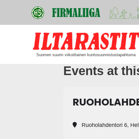
Siirry
suoraan
Suomen suurin viikoittainen kuntosuunnistustapahtuma
sisältöön
Events at thi
RUOHOLAHDEN
Ruoholahdentori 6, Hel