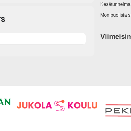
Kesätunnelmaa
Monipuolisia s
TS
Viimeisi