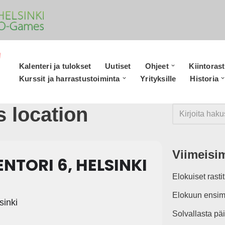
Kalenteri ja tulokset
Uutiset
Ohjeet
Kiintorast
Kurssit ja harrastustoiminta
Yrityksille
Historia
s location
Viimeisim
TORI 6, HELSINKI
Elokuiset rasti
Elokuun ensim
sinki
Solvallasta pä