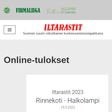
Siirry
Suomen suurin viikoittainen kuntosuunnistustapahtuma
suoraan
sisältöön
Online-tulokset