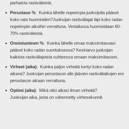
parhaista rastiväleistä.
Perustaso %
: Kuinka lähelle nopeimpia juoksijoita pääset
koko rata huomioiden?Juoksijan rastiväliajat läpi koko radan
nopeimpiin aikoihin verrattuna. Vertailussa huomioidaan 60-
70% rastiväleistä.
Onnistuminen %
: Kuinka lähelle omaa maksimitasoasi
pääset koko radan suorituksessa? Keskiarvo juoksijan
kaikista rastiväliajoista suhteessa omaan maksimitasoon.
Virheet (aika)
: Kuinka paljon virheitä kertyi koko radan
aikana? Juoksijan perustason alle jäävien rastiväliaikojen ero
perustason aikaan verrattuna.
Optimi (aika)
: Mikä olisi aikasi ilman virheitä?
Juoksijan aika, josta on vähennetty virhesekunnit.