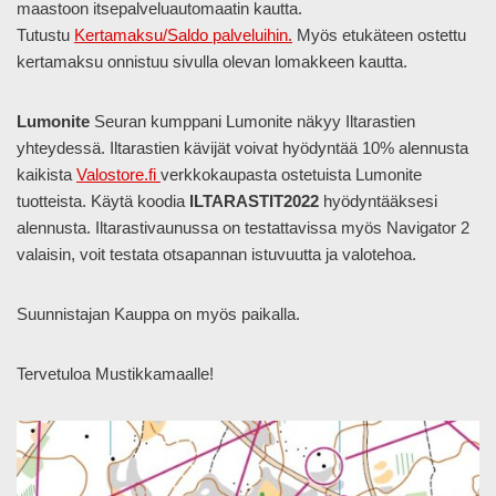
maastoon itsepalveluautomaatin kautta.
Tutustu
Kertamaksu/Saldo palveluihin.
Myös etukäteen ostettu
kertamaksu onnistuu sivulla olevan lomakkeen kautta.
Lumonite
Seuran kumppani Lumonite näkyy Iltarastien
yhteydessä. Iltarastien kävijät voivat hyödyntää 10% alennusta
kaikista
Valostore.fi
verkkokaupasta ostetuista Lumonite
tuotteista. Käytä koodia
ILTARASTIT2022
hyödyntääksesi
alennusta. Iltarastivaunussa on testattavissa myös Navigator 2
valaisin, voit testata otsapannan istuvuutta ja valotehoa.
Suunnistajan Kauppa on myös paikalla.
Tervetuloa Mustikkamaalle!