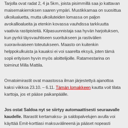
Tarjolla ovat radat 2, 4 ja 5km, joista pisimmillä saa jo kattavan
maisemakierroksen saaren ympäri. Mustikkamaa on suosittua
ulkoilualuetta, mutta ulkoiluteiden lomassa on paljon
avokallioalueita ja etenkin kovassa vauhdissa tarkkuutta
vaativia rastipisteitä. Kilpasuunnistaja saa hyvän harjoituksen,
kun pyrkii täysvauhtiseen suoritukseen ja rastivälien
suoraviivaiseen toteutukseen. Maasto on kuitenkin
helppokulkuista ja kauaksi ei voi saarelta eksyä, joten tämä
sopii erityisen hyvin myös aloittelijoille. Ratamestarina on
toiminut Milla Mattila.
Omatoimirastit ovat maastossa ilman järjestettyä ajanottoa
kaksi viikkoa 23.10. – 6.11.
Tämän lomakkeen
kautta voit tilata
karttoja, jos et pääse paikanpäälle.
Jos ostat Saldoa nyt se siirtyy automaattisesti seuraavalle
kaudelle.
Iltarastit kertamaksu- ja saldopalvelujen avulla voi
käyttää Emit-korttiasi maksuvälineenä ja pääset nopeasti