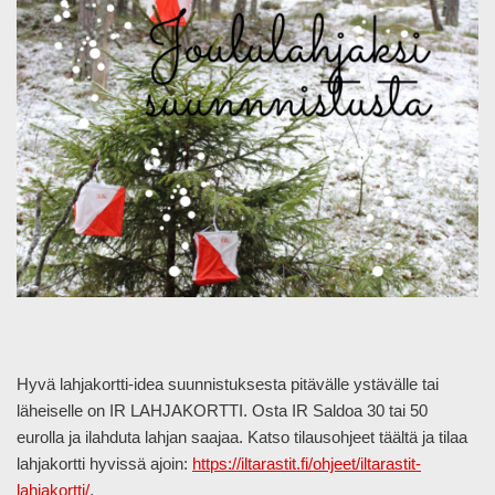
Hyvä lahjakortti-idea suunnistuksesta pitävälle ystävälle tai
läheiselle on IR LAHJAKORTTI. Osta IR Saldoa 30 tai 50
eurolla ja ilahduta lahjan saajaa. Katso tilausohjeet täältä ja tilaa
lahjakortti hyvissä ajoin:
https://iltarastit.fi/ohjeet/iltarastit-
lahjakortti/
.