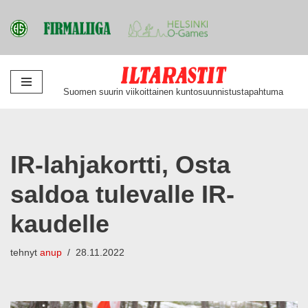
Siirry
Suomen suurin viikoittainen kuntosuunnistustapahtuma
suoraan
sisältöön
IR-lahjakortti, Osta
saldoa tulevalle IR-
kaudelle
tehnyt
anup
28.11.2022