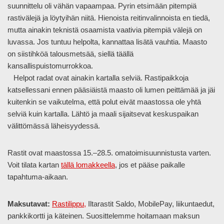
suunnittelu oli vähän vapaampaa. Pyrin etsimään pitempiä
rastivälejä ja löytyihän niitä. Hienoista reitinvalinnoista en tiedä,
mutta ainakin teknistä osaamista vaativia pitempiä välejä on
luvassa. Jos tuntuu helpolta, kannattaa lisätä vauhtia. Maasto
on siistihköä talousmetsää, siellä täällä
kansallispuistomurrokkoa.
Helpot radat ovat ainakin kartalla selviä. Rastipaikkoja
katsellessani ennen pääsiäistä maasto oli lumen peittämää ja jäi
kuitenkin se vaikutelma, että polut eivät maastossa ole yhtä
selviä kuin kartalla. Lähtö ja maali sijaitsevat keskuspaikan
välittömässä läheisyydessä.
Rastit ovat maastossa 15.–28.5. omatoimisuunnistusta varten.
Voit tilata kartan
tällä lomakkeella
, jos et pääse paikalle
tapahtuma-aikaan.
Maksutavat:
Rastilippu,
Iltarastit Saldo, MobilePay, liikuntaedut,
pankkikortti ja käteinen. Suosittelemme hoitamaan maksun