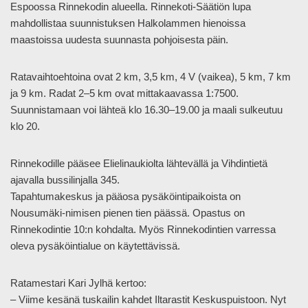
Espoossa Rinnekodin alueella. Rinnekoti-Säätiön lupa
mahdollistaa suunnistuksen Halkolammen hienoissa
maastoissa uudesta suunnasta pohjoisesta päin.
Ratavaihtoehtoina ovat 2 km, 3,5 km, 4 V (vaikea), 5 km, 7 km
ja 9 km. Radat 2–5 km ovat mittakaavassa 1:7500.
Suunnistamaan voi lähteä klo 16.30–19.00 ja maali sulkeutuu
klo 20.
Rinnekodille pääsee Elielinaukiolta lähtevällä ja Vihdintietä
ajavalla bussilinjalla 345.
Tapahtumakeskus ja pääosa pysäköintipaikoista on
Nousumäki-nimisen pienen tien päässä. Opastus on
Rinnekodintie 10:n kohdalta. Myös Rinnekodintien varressa
oleva pysäköintialue on käytettävissä.
Ratamestari Kari Jylhä kertoo:
– Viime kesänä tuskailin kahdet Iltarastit Keskuspuistoon. Nyt