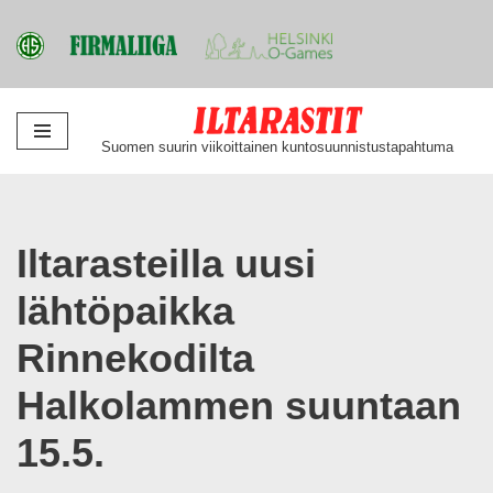
Siirry
Suomen suurin viikoittainen kuntosuunnistustapahtuma
suoraan
sisältöön
Iltarasteilla uusi
lähtöpaikka
Rinnekodilta
Halkolammen suuntaan
15.5.