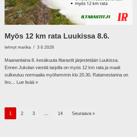
Myös 12 km rata Luukissa 8.6.
tehnyt
marika
3.6.2026
Maanantaina 8. kesäkuuta Iltarastit järjestetään Luukissa.
Ennen Jukolan viestiä tarjolla on myös 12 km rata ja maali
sulkeutuu normaalia myöhemmin klo 20.30. Ratamestarina on
Iiro…
Lue lisää »
1
2
3
…
14
Seuraava »