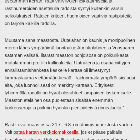
useamman kerran. Rastiväliviivojen leikkaamisella ja
rastinumeroiden asettelulla radoista syntyi kuitenkin varsin
selkolukuiset. Ratojen kriteerit huomioiden vaativia rastipisteitä
on tarjolla kaikilla radoilla.
Muutama sana maastosta. Uutelahan on kaunis ja monipuolinen
meren lähes ympäröimä luontoalue Aurinkolahden ja Vuosaaren
sataman välissä. Iltarastimaaston pohjoisosa on polkurikasta
matalamman profiilin kallioalueita. Uutuutena ja osana niittyjen
ennallistamishanketta keskelle karttaa oli ilmestynyt
lammaslauma viettämään kesää – laidunmaita ympäröi siis uusi
aita, joka luonnollisesti on merkitty karttaan. Erityisesti
lyhimmällä radalla on hyvät olosuhteet lampaiden laskemiselle.
Maaston eteläinen osa puolestaan sisältää enemmän
korkeuseroja ja paikoin hyvinkin pienipiirteisiä rinnealueita.”
Rastit ovat maastossa 24.7.–6.8. omatoimisuunnistusta varten.
Voit
ostaa kartan verkkolomakkeella
, jos et pääse paikalle
tapahtuma-aikaan. Uutelan Iltarastien karttoja on myytävänä