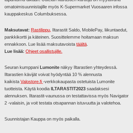
omatoimisuunnistajille myös K-Supermarket Vuosaaren infossa
kauppakeskus Columbuksessa.
Maksutavat:
Rastilippu,
Iltarastit Saldo, MobilePay, liikuntaedut,
pankkikortti ja käteinen. Suosittelemme hoitamaan maksun
ennakkoon. Lue lisää maksutavoista
täältä
.
Lue lisää:
Ohjeet osallistujille.
Seuran kumppani
Lumonite
näkyy Iltarastien yhteydessä.
Iltarastien kävijät voivat hyödyntää 10 % alennusta
kaikista
Valostore.fi
-verkkokaupasta ostetuista Lumonite
tuotteista. Käytä koodia
ILTARASTIT2023
saadaksesi
alennuksen. Iltarastit-vaunussa on testattavissa myös Navigator
2 -valaisin, ja voit testata otsapannan istuvuutta ja valotehoa.
Suunnistajan Kauppa on myös paikalla.