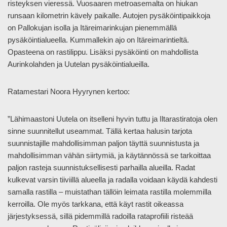
risteyksen vieressä. Vuosaaren metroasemalta on hiukan
runsaan kilometrin kävely paikalle. Autojen pysäköintipaikkoja
on Pallokujan isolla ja Itäreimarinkujan pienemmällä
pysäköintialueella. Kummallekin ajo on Itäreimarintieltä.
Opasteena on rastilippu. Lisäksi pysäköinti on mahdollista
Aurinkolahden ja Uutelan pysäköintialueilla.
Ratamestari Noora Hyyrynen kertoo:
”Lähimaastoni Uutela on itselleni hyvin tuttu ja Iltarastiratoja olen
sinne suunnitellut useammat. Tällä kertaa halusin tarjota
suunnistajille mahdollisimman paljon täyttä suunnistusta ja
mahdollisimman vähän siirtymiä, ja käytännössä se tarkoittaa
paljon rasteja suunnistuksellisesti parhailla alueilla. Radat
kulkevat varsin tiiviillä alueella ja radalla voidaan käydä kahdesti
samalla rastilla – muistathan tällöin leimata rastilla molemmilla
kerroilla. Ole myös tarkkana, että käyt rastit oikeassa
järjestyksessä, sillä pidemmillä radoilla rataprofiili risteää