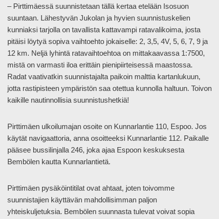
– Pirttimäessä suunnistetaan tällä kertaa etelään Isosuon
suuntaan. Lähestyvän Jukolan ja hyvien suunnistuskelien
kunniaksi tarjolla on tavallista kattavampi ratavalikoima, josta
pitäisi löytyä sopiva vaihtoehto jokaiselle: 2, 3,5, 4V, 5, 6, 7, 9 ja
12 km. Neljä lyhintä ratavaihtoehtoa on mittakaavassa 1:7500,
mistä on varmasti iloa erittäin pienipiirteisessä maastossa.
Radat vaativatkin suunnistajalta paikoin malttia kartanlukuun,
jotta rastipisteen ympäristön saa otettua kunnolla haltuun. Toivon
kaikille nautinnollisia suunnistushetkiä!
Pirttimäen ulkoilumajan osoite on Kunnarlantie 110, Espoo. Jos
käytät navigaattoria, anna osoitteeksi Kunnarlantie 112. Paikalle
pääsee bussilinjalla 246, joka ajaa Espoon keskuksesta
Bembölen kautta Kunnarlantietä.
Pirttimäen pysäköintitilat ovat ahtaat, joten toivomme
suunnistajien käyttävän mahdollisimman paljon
yhteiskuljetuksia. Bembölen suunnasta tulevat voivat sopia