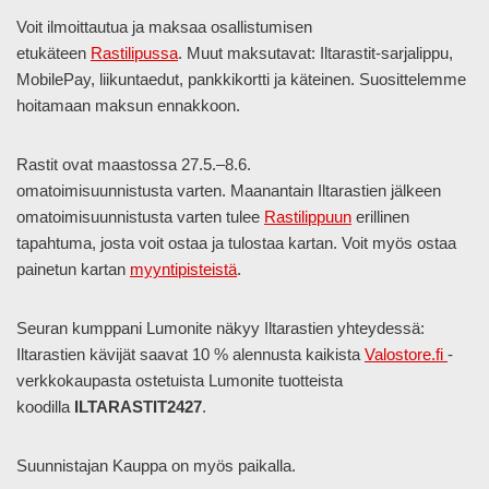
Voit ilmoittautua ja maksaa osallistumisen
etukäteen
Rastilipussa
. Muut maksutavat: Iltarastit-sarjalippu,
MobilePay, liikuntaedut, pankkikortti ja käteinen. Suosittelemme
hoitamaan maksun ennakkoon.
Rastit ovat maastossa 27.5.–8.6.
omatoimisuunnistusta varten. Maanantain Iltarastien jälkeen
omatoimisuunnistusta varten tulee
Rastilippuun
erillinen
tapahtuma, josta voit ostaa ja tulostaa kartan. Voit myös ostaa
painetun kartan
myyntipisteistä
.
Seuran kumppani Lumonite näkyy Iltarastien yhteydessä:
Iltarastien kävijät saavat 10 % alennusta kaikista
Valostore.fi
-
verkkokaupasta ostetuista Lumonite tuotteista
koodilla
ILTARASTIT2427
.
Suunnistajan Kauppa on myös paikalla.