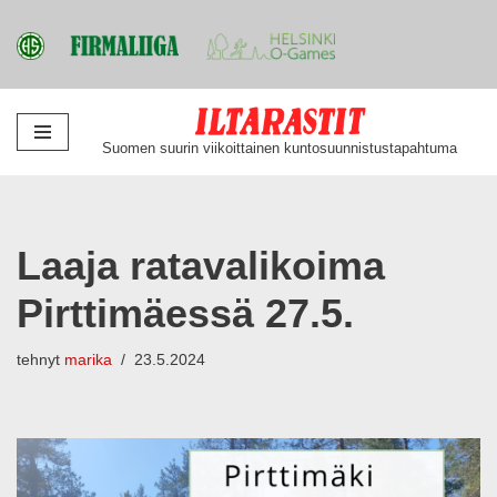
Siirry
Suomen suurin viikoittainen kuntosuunnistustapahtuma
suoraan
sisältöön
Laaja ratavalikoima
Pirttimäessä 27.5.
tehnyt
marika
23.5.2024