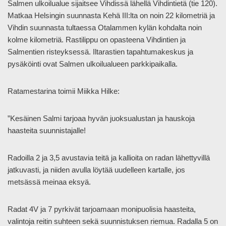
Salmen ulkoilualue sijaitsee Vihdissä lähellä Vihdintietä (tie 120).
Matkaa Helsingin suunnasta Kehä III:lta on noin 22 kilometriä ja
Vihdin suunnasta tultaessa Otalammen kylän kohdalta noin
kolme kilometriä. Rastilippu on opasteena Vihdintien ja
Salmentien risteyksessä. Iltarastien tapahtumakeskus ja
pysäköinti ovat Salmen ulkoilualueen parkkipaikalla.
Ratamestarina toimii Miikka Hilke:
”Kesäinen Salmi tarjoaa hyvän juoksualustan ja hauskoja
haasteita suunnistajalle!
Radoilla 2 ja 3,5 avustavia teitä ja kallioita on radan lähettyvillä
jatkuvasti, ja niiden avulla löytää uudelleen kartalle, jos
metsässä meinaa eksyä.
Radat 4V ja 7 pyrkivät tarjoamaan monipuolisia haasteita,
valintoja reitin suhteen sekä suunnistuksen riemua. Radalla 5 on