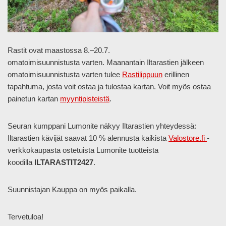
Rastit ovat maastossa 8.–20.7.
omatoimisuunnistusta varten. Maanantain Iltarastien jälkeen
omatoimisuunnistusta varten tulee
Rastilippuun
erillinen
tapahtuma, josta voit ostaa ja tulostaa kartan. Voit myös ostaa
painetun kartan
myyntipisteistä
.
Seuran kumppani Lumonite näkyy Iltarastien yhteydessä:
Iltarastien kävijät saavat 10 % alennusta kaikista
Valostore.fi
-
verkkokaupasta ostetuista Lumonite tuotteista
koodilla
ILTARASTIT2427
.
Suunnistajan Kauppa on myös paikalla.
Tervetuloa!