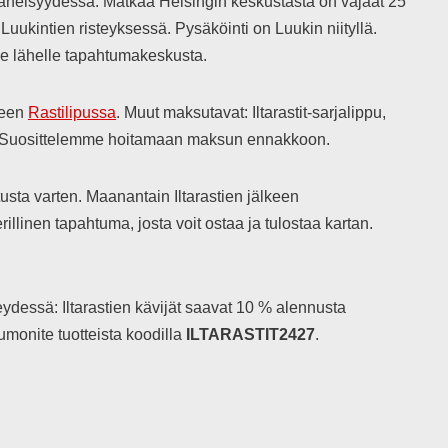
) läheisyydessä. Matkaa Helsingin keskustasta on vajaat 25
Luukintien risteyksessä. Pysäköinti on Luukin niityllä.
see lähelle tapahtumakeskusta.
teen
Rastilipussa
. Muut maksutavat: Iltarastit-sarjalippu,
en. Suosittelemme hoitamaan maksun ennakkoon.
sta varten. Maanantain Iltarastien jälkeen
rillinen tapahtuma, josta voit ostaa ja tulostaa kartan.
dessä: Iltarastien kävijät saavat 10 % alennusta
umonite tuotteista koodilla
ILTARASTIT2427
.