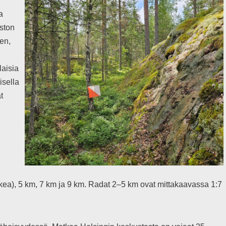
a
aston
een,
laisia
lisella
t
ikea), 5 km, 7 km ja 9 km. Radat 2–5 km ovat mittakaavassa 1:7