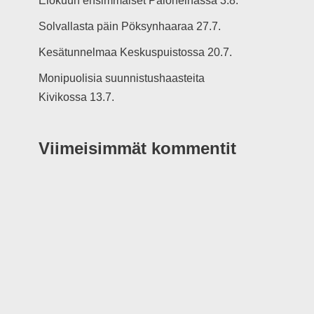
Elokuun ensimmäiset Paloheinässä 3.8.
Solvallasta päin Pöksynhaaraa 27.7.
Kesätunnelmaa Keskuspuistossa 20.7.
Monipuolisia suunnistushaasteita
Kivikossa 13.7.
Viimeisimmät kommentit