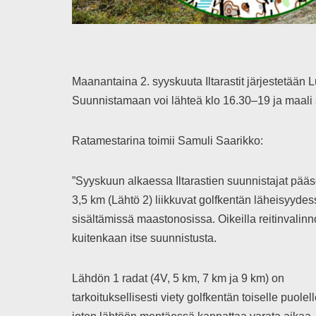
Maanantaina 2. syyskuuta Iltarastit järjestetään 
Suunnistamaan voi lähteä klo 16.30–19 ja maali 
Ratamestarina toimii Samuli Saarikko:
”Syyskuun alkaessa Iltarastien suunnistajat pää
3,5 km (Lähtö 2) liikkuvat golfkentän läheisyydessä
sisältämissä maastonosissa. Oikeilla reitinvalin
kuitenkaan itse suunnistusta.
Lähdön 1 radat (4V, 5 km, 7 km ja 9 km) on
tarkoituksellisesti viety golfkentän toiselle puolell