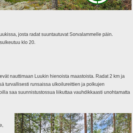
Luukissa, josta radat suuntautuvat Sorvalammelle päin.
sulkeutuu klo 20.
sevät nauttimaan Luukin hienoista maastoista. Radat 2 km ja
 turvallisesti runsaissa ulkoilureittien ja polkujen
noilla saa suunnistustossua liikuttaa vauhdikkaasti unohtamatta
e,