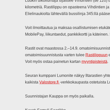
Luukin ulkoilumaja sijaitsee Vihdintien (tie 120
kilometriä. Rastilippu on opasteena Vihdintien ja 
Elielinaukiolta lähtevällä bussilinja 345:llä pää
Voit ilmoittautua ja maksaa osallistumisen etukä
MobilePay, liikuntaedut, pankkikortti ja kätein
Rastit ovat maastossa 2.–14.9. omatoimisuunnistu
omatoimisuunnistusta varten tulee
Rastilippuun
e
Voit myös ostaa painetun kartan
myyntipisteistä
.
Seuran kumppani Lumonite näkyy Iltarastien yhtey
kaikista
Valostore.fi
-verkkokaupasta ostetuista L
Suunnistajan Kauppa on myös paikalla.