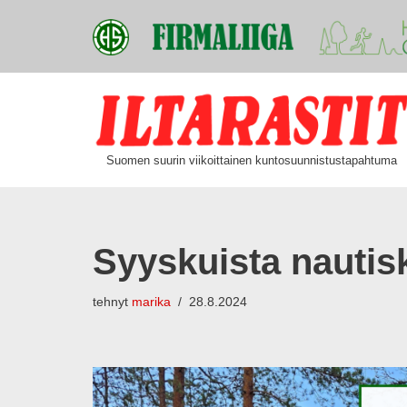
Siirry
suoraan
Suomen suurin viikoittainen kuntosuunnistustapahtuma
sisältöön
Syyskuista nautis
tehnyt
marika
28.8.2024