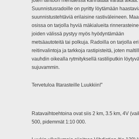
joten lähtöön mentäessä kannattaa varata aikaa.
Suunnistusradoille on pyritty löytämään haastavi
suunnistustehtäviä erilaisine rastiväleineen. Ma
osissa on tarjolla hyviä mäkialueita rinnerastein
joiden välissä pystyy myös hyödyntämään
metsäautoteitä tai polkuja. Radoilla on tarjolla eri
reitinvalintoja ja tarkkoja rastipisteitä, joten maltil
vauhdin oikealla rytmityksellä rastiliputkin löytyvä
sujuvammin.
Tervetuloa Iltarasteille Luukkiin!”
Ratavaihtoehtoina ovat siis 2 km, 3.5 km, 4V (va
500, pidemmät 1:10 000.