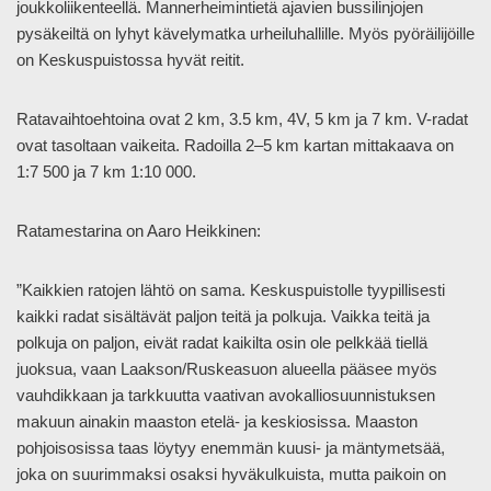
joukkoliikenteellä. Mannerheimintietä ajavien bussilinjojen
pysäkeiltä on lyhyt kävelymatka urheiluhallille. Myös pyöräilijöille
on Keskuspuistossa hyvät reitit.
Ratavaihtoehtoina ovat 2 km, 3.5 km, 4V, 5 km ja 7 km. V-radat
ovat tasoltaan vaikeita. Radoilla 2–5 km kartan mittakaava on
1:7 500 ja 7 km 1:10 000.
Ratamestarina on Aaro Heikkinen:
”Kaikkien ratojen lähtö on sama. Keskuspuistolle tyypillisesti
kaikki radat sisältävät paljon teitä ja polkuja. Vaikka teitä ja
polkuja on paljon, eivät radat kaikilta osin ole pelkkää tiellä
juoksua, vaan Laakson/Ruskeasuon alueella pääsee myös
vauhdikkaan ja tarkkuutta vaativan avokalliosuunnistuksen
makuun ainakin maaston etelä- ja keskiosissa. Maaston
pohjoisosissa taas löytyy enemmän kuusi- ja mäntymetsää,
joka on suurimmaksi osaksi hyväkulkuista, mutta paikoin on