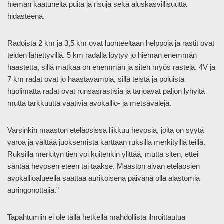
hieman kaatuneita puita ja risuja sekä aluskasvillisuutta
hidasteena.
Radoista 2 km ja 3,5 km ovat luonteeltaan helppoja ja rastit ovat
teiden lähettyvillä. 5 km radalla löytyy jo hieman enemmän
haastetta, sillä matkaa on enemmän ja siten myös rasteja. 4V ja
7 km radat ovat jo haastavampia, sillä teistä ja poluista
huolimatta radat ovat runsasrastisia ja tarjoavat paljon lyhyitä
mutta tarkkuutta vaativia avokallio- ja metsävälejä.
Varsinkin maaston eteläosissa liikkuu hevosia, joita on syytä
varoa ja välttää juoksemista karttaan ruksilla merkityillä teillä.
Ruksilla merkityn tien voi kuitenkin ylittää, mutta siten, ettei
säntää hevosen eteen tai taakse. Maaston aivan eteläosien
avokallioalueella saattaa aurikoisena päivänä olla alastomia
auringonottajia.”
Tapahtumiin ei ole tällä hetkellä mahdollista ilmoittautua