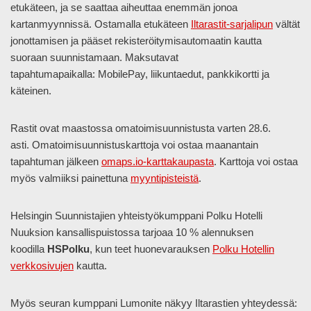
etukäteen, ja se saattaa aiheuttaa enemmän jonoa
kartanmyynnissä. Ostamalla etukäteen
Iltarastit-sarjalipun
vältät
jonottamisen ja pääset rekisteröitymisautomaatin kautta
suoraan suunnistamaan. Maksutavat
tapahtumapaikalla: MobilePay, liikuntaedut, pankkikortti ja
käteinen.
Rastit ovat maastossa omatoimisuunnistusta varten 28.6.
asti. Omatoimisuunnistuskarttoja voi ostaa maanantain
tapahtuman jälkeen
omaps.io-karttakaupasta
. Karttoja voi ostaa
myös valmiiksi painettuna
myyntipisteistä
.
Helsingin Suunnistajien yhteistyökumppani Polku Hotelli
Nuuksion kansallispuistossa tarjoaa 10 % alennuksen
koodilla
HSPolku
, kun teet huonevarauksen
Polku Hotellin
verkkosivujen
kautta.
Myös seuran kumppani Lumonite näkyy Iltarastien yhteydessä: