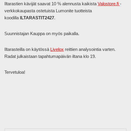
Iltarastien kävijät saavat 10 % alennusta kaikista
Valostore.fi
-
verkkokaupasta ostetuista Lumonite tuotteista
koodilla
ILTARASTIT2427
.
Suunnistajan Kauppa on myös paikalla.
Iltarasteilla on käytössä
Livelox
reittien analysointia varten.
Radat julkaistaan tapahtumapäivän iltana klo 19.
Tervetuloa!