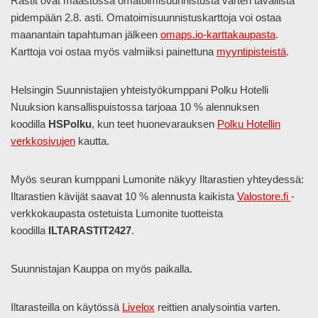
Rastit ovat maastossa omatoimisuunnistusta varten tavallista
pidempään 2.8. asti. Omatoimisuunnistuskarttoja voi ostaa
maanantain tapahtuman jälkeen
omaps.io-karttakaupasta
.
Karttoja voi ostaa myös valmiiksi painettuna
myyntipisteistä
.
Helsingin Suunnistajien yhteistyökumppani Polku Hotelli
Nuuksion kansallispuistossa tarjoaa 10 % alennuksen
koodilla
HSPolku
, kun teet huonevarauksen
Polku Hotellin
verkkosivujen
kautta.
Myös seuran kumppani Lumonite näkyy Iltarastien yhteydessä:
Iltarastien kävijät saavat 10 % alennusta kaikista
Valostore.fi
-
verkkokaupasta ostetuista Lumonite tuotteista
koodilla
ILTARASTIT2427
.
Suunnistajan Kauppa on myös paikalla.
Iltarasteilla on käytössä
Livelox
reittien analysointia varten.