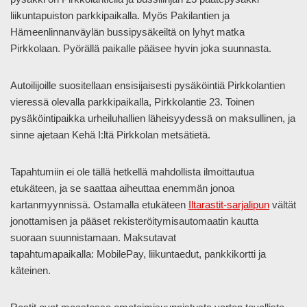
liikuntapuiston parkkipaikalla. Myös Pakilantien ja
Hämeenlinnanväylän bussipysäkeiltä on lyhyt matka
Pirkkolaan. Pyörällä paikalle pääsee hyvin joka suunnasta.
Autoilijoille suositellaan ensisijaisesti pysäköintiä Pirkkolantien
vieressä olevalla parkkipaikalla, Pirkkolantie 23. Toinen
pysäköintipaikka urheiluhallien läheisyydessä on maksullinen, ja
sinne ajetaan Kehä I:ltä Pirkkolan metsätietä.
Tapahtumiin ei ole tällä hetkellä mahdollista ilmoittautua
etukäteen, ja se saattaa aiheuttaa enemmän jonoa
kartanmyynnissä. Ostamalla etukäteen
Iltarastit-sarjalipun
vältät
jonottamisen ja pääset rekisteröitymisautomaatin kautta
suoraan suunnistamaan. Maksutavat
tapahtumapaikalla: MobilePay, liikuntaedut, pankkikortti ja
käteinen.