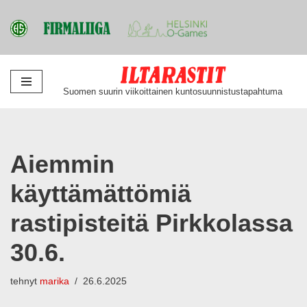
Siirry
Suomen suurin viikoittainen kuntosuunnistustapahtuma
suoraan
sisältöön
Aiemmin
käyttämättömiä
rastipisteitä Pirkkolassa
30.6.
tehnyt
marika
26.6.2025