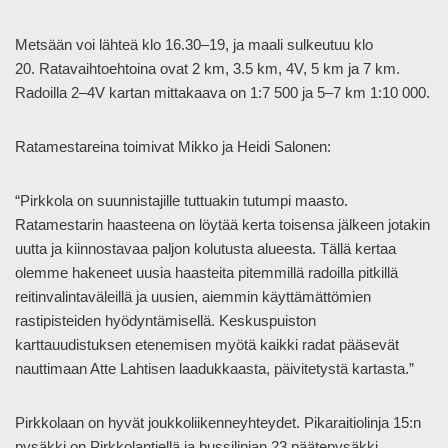
Metsään voi lähteä klo 16.30–19, ja maali sulkeutuu klo
20. Ratavaihtoehtoina ovat 2 km, 3.5 km, 4V, 5 km ja 7 km.
Radoilla 2–4V kartan mittakaava on 1:7 500 ja 5–7 km 1:10 000.
Ratamestareina toimivat Mikko ja Heidi Salonen:
“Pirkkola on suunnistajille tuttuakin tutumpi maasto.
Ratamestarin haasteena on löytää kerta toisensa jälkeen jotakin
uutta ja kiinnostavaa paljon kolutusta alueesta. Tällä kertaa
olemme hakeneet uusia haasteita pitemmillä radoilla pitkillä
reitinvalintaväleillä ja uusien, aiemmin käyttämättömien
rastipisteiden hyödyntämisellä. Keskuspuiston
karttauudistuksen etenemisen myötä kaikki radat pääsevät
nauttimaan Atte Lahtisen laadukkaasta, päivitetystä kartasta.”
Pirkkolaan on hyvät joukkoliikenneyhteydet. Pikaraitiolinja 15:n
pysäkki on Pirkkolantiellä ja bussilinjan 23 päätepysäkki