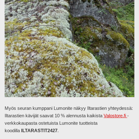
Myös seuran kumppani Lumonite näkyy Iltarastien yhteydessä:
Iltarastien kävijät saavat 10 % alennusta kaikista
Valostore.fi
-
verkkokaupasta ostetuista Lumonite tuotteista
koodilla
ILTARASTIT2427
.