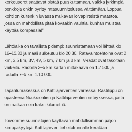
korkeuserot saattavat pistää puuskuttamaan, vaikka jyrkimpiä
penkkoja onkin pyritty ratasuunnittelussa välttämään. Loppua
kohti on kuitenkin luvassa mukavan loivapiirteistä maastoa,
jossa on mahdollista pitää kovaakin vauhtia, kunhan muistaa
käyttää kompassia!”
Lähtöaika on tavallista pidempi: suunnistamaan voi lähteä klo
16–19.30 ja maali sulkeutuu klo 20.30. Ratavaihtoehtoina ovat 2
km, 3.5 km, 3V, 4V, 5 km, 7 km ja 9 km. V-radat ovat tasoltaan
vaikeita. Radoilla 2–5 km kartan mittakaava on 1:7 500 ja
radoilla 7–9 km 1:10 000.
Tapahtumakeskus on Kattilajärventien varressa. Rastilippu on
opasteena Nuuksiontien ja Kattilajärventien risteyksessä, josta
on matkaa noin kaksi kilometriä.
Toivomme suunnistajien käyttävän mahdollisimman paljon
kimppakyytejä. Kattilajärven tiehoitokunnalle kerätään