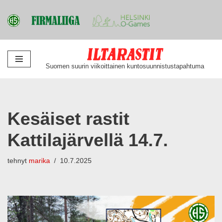
Siirry
Suomen suurin viikoittainen kuntosuunnistustapahtuma
suoraan
sisältöön
Kesäiset rastit
Kattilajärvellä 14.7.
tehnyt
marika
10.7.2025