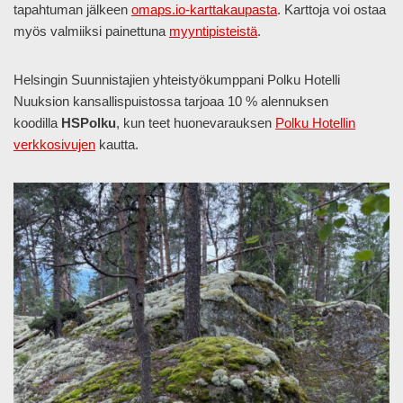
tapahtuman jälkeen
omaps.io-karttakaupasta
. Karttoja voi ostaa
myös valmiiksi painettuna
myyntipisteistä
.
Helsingin Suunnistajien yhteistyökumppani Polku Hotelli
Nuuksion kansallispuistossa tarjoaa 10 % alennuksen
koodilla
HSPolku
, kun teet huonevarauksen
Polku Hotellin
verkkosivujen
kautta.