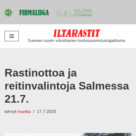
Siirry
Suomen suurin viikoittainen kuntosuunnistustapahtuma
suoraan
sisältöön
Rastinottoa ja
reitinvalintoja Salmessa
21.7.
tehnyt
marika
17.7.2025