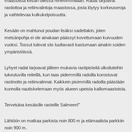
maastoista kesän ollessa rehevimmillään. Radat tarjoavat
rastiottoa ja reitinvalintoja maastossa, josta löytyy korkeuseroja
ja vaihtelevaa kulkukelpoisuutta.
Kesään on mahtunut poudan lisäksi sadettakin, joten
metsänpohja ei ole ainakaan päässyt kovettumaan kuivuuden
vuoksi. Tossut tulevat siis luultavasti kastumaan ainakin soiden
ympäristöissä.
Lyhyet radat tarjoavat jälleen mukavia rastipisteitä ulkoiluteihin
tukeutuvilla reiteillä, kun taas pidemmillä radoilla korostuvat
rastinotto ja reitinvalinnat. Kaikkein pisimmillä radoilla päästään
kunnolla nautiskelemaan myös alueen upeista kalliomaastoista.
Tervetuloa kesäisille rasteille Salmeen!”
Lähtöön on matkaa parkista noin 800 m ja etämaalista parkkiin
noin 900 m.