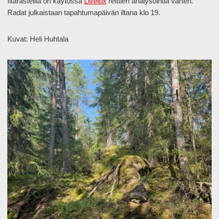
Iltarasteilla on käytössä
Livelox
reittien analysointia varten.
Radat julkaistaan tapahtumapäivän iltana klo 19.
Kuvat: Heli Huhtala