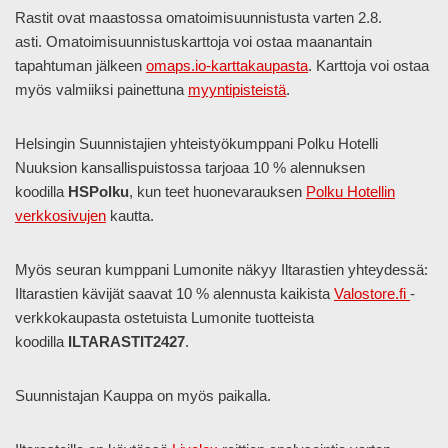
Rastit ovat maastossa omatoimisuunnistusta varten 2.8.
asti. Omatoimisuunnistuskarttoja voi ostaa maanantain
tapahtuman jälkeen
omaps.io-karttakaupasta
. Karttoja voi ostaa
myös valmiiksi painettuna
myyntipisteistä
.
Helsingin Suunnistajien yhteistyökumppani Polku Hotelli
Nuuksion kansallispuistossa tarjoaa 10 % alennuksen
koodilla
HSPolku
, kun teet huonevarauksen
Polku Hotellin
verkkosivujen
kautta.
Myös seuran kumppani Lumonite näkyy Iltarastien yhteydessä:
Iltarastien kävijät saavat 10 % alennusta kaikista
Valostore.fi
-
verkkokaupasta ostetuista Lumonite tuotteista
koodilla
ILTARASTIT2427
.
Suunnistajan Kauppa on myös paikalla.