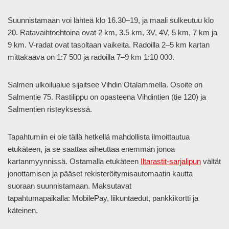
Suunnistamaan voi lähteä klo 16.30–19, ja maali sulkeutuu klo
20. Ratavaihtoehtoina ovat 2 km, 3.5 km, 3V, 4V, 5 km, 7 km ja
9 km. V-radat ovat tasoltaan vaikeita. Radoilla 2–5 km kartan
mittakaava on 1:7 500 ja radoilla 7–9 km 1:10 000.
Salmen ulkoilualue sijaitsee Vihdin Otalammella. Osoite on
Salmentie 75. Rastilippu on opasteena Vihdintien (tie 120) ja
Salmentien risteyksessä.
Tapahtumiin ei ole tällä hetkellä mahdollista ilmoittautua
etukäteen, ja se saattaa aiheuttaa enemmän jonoa
kartanmyynnissä. Ostamalla etukäteen
Iltarastit-sarjalipun
vältät
jonottamisen ja pääset rekisteröitymisautomaatin kautta
suoraan suunnistamaan. Maksutavat
tapahtumapaikalla: MobilePay, liikuntaedut, pankkikortti ja
käteinen.