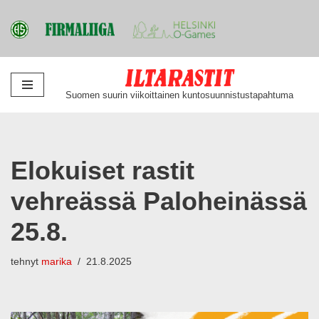
Siirry
Suomen suurin viikoittainen kuntosuunnistustapahtuma
suoraan
sisältöön
Elokuiset rastit
vehreässä Paloheinässä
25.8.
tehnyt
marika
21.8.2025