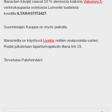
Iltarastien kävijät saavat 10 % alennusta kaikista
Valostore.fi
-
verkkokaupasta ostetuista Lumonite tuotteista
koodilla
ILTARASTIT2427
.
Suunnistajan Kauppa on myös paikalla.
Iltarasteilla on käytössä
Livelox
reittien analysointia varten.
Radat julkaistaan tapahtumapäivän iltana klo 19.
Tervetuloa Paloheinään!