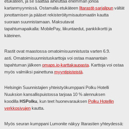
etukäteen, ja se saattaa aiheuttaa enemmän jonoa
kartanmyynnissä. Ostamalla etukäteen
Iltarastit-sarjalipun
vältät
jonottamisen ja pääset rekisteröitymisautomaatin kautta
suoraan suunnistamaan. Maksutavat
tapahtumapaikalla: MobilePay, liikuntaedut, pankkikortti ja
käteinen.
Rastit ovat maastossa omatoimisuunnistusta varten 6.9.
asti. Omatoimisuunnistuskarttoja voi ostaa maanantain
tapahtuman jälkeen
omaps.io-karttakaupasta
. Karttoja voi ostaa
myös valmiiksi painettuna
myyntipisteistä
.
Helsingin Suunnistajien yhteistyökumppani Polku Hotelli
Nuuksion kansallispuistossa tarjoaa 10 % alennuksen
koodilla
HSPolku
, kun teet huonevarauksen
Polku Hotellin
verkkosivujen
kautta.
Myös seuran kumppani Lumonite näkyy Iltarastien yhteydessä: