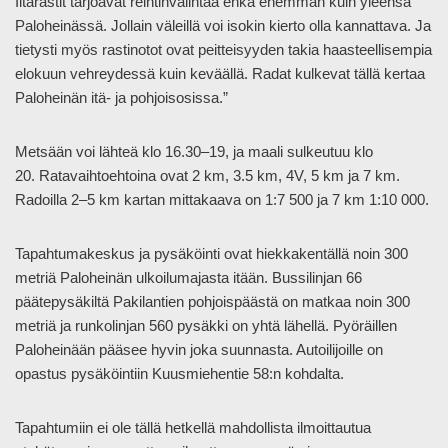
Iltarastit tarjoavat reintinvalintaa ehkä enemmän kuin yleensä
Paloheinässä. Jollain väleillä voi isokin kierto olla kannattava. Ja
tietysti myös rastinotot ovat peitteisyyden takia haasteellisempia
elokuun vehreydessä kuin keväällä. Radat kulkevat tällä kertaa
Paloheinän itä- ja pohjoisosissa.”
Metsään voi lähteä klo 16.30–19, ja maali sulkeutuu klo
20. Ratavaihtoehtoina ovat 2 km, 3.5 km, 4V, 5 km ja 7 km.
Radoilla 2–5 km kartan mittakaava on 1:7 500 ja 7 km 1:10 000.
Tapahtumakeskus ja pysäköinti ovat hiekkakentällä noin 300
metriä Paloheinän ulkoilumajasta itään. Bussilinjan 66
päätepysäkiltä Pakilantien pohjoispäästä on matkaa noin 300
metriä ja runkolinjan 560 pysäkki on yhtä lähellä. Pyöräillen
Paloheinään pääsee hyvin joka suunnasta. Autoilijoille on
opastus pysäköintiin Kuusmiehentie 58:n kohdalta.
Tapahtumiin ei ole tällä hetkellä mahdollista ilmoittautua