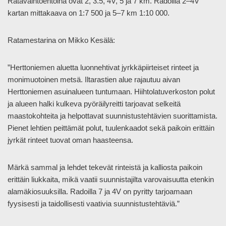
Ratavaihtoehtoina ovat 2, 3.5, 4V, 5 ja 7 km. Radoilla 2–4V
kartan mittakaava on 1:7 500 ja 5–7 km 1:10 000.
Ratamestarina on Mikko Kesälä:
”Herttoniemen aluetta luonnehtivat jyrkkäpiirteiset rinteet ja
monimuotoinen metsä. Iltarastien alue rajautuu aivan
Herttoniemen asuinalueen tuntumaan. Hiihtolatuverkoston polut
ja alueen halki kulkeva pyöräilyreitti tarjoavat selkeitä
maastokohteita ja helpottavat suunnistustehtävien suorittamista.
Pienet lehtien peittämät polut, tuulenkaadot sekä paikoin erittäin
jyrkät rinteet tuovat oman haasteensa.
Märkä sammal ja lehdet tekevät rinteistä ja kalliosta paikoin
erittäin liukkaita, mikä vaatii suunnistajilta varovaisuutta etenkin
alamäkiosuuksilla. Radoilla 7 ja 4V on pyritty tarjoamaan
fyysisesti ja taidollisesti vaativia suunnistustehtäviä.”