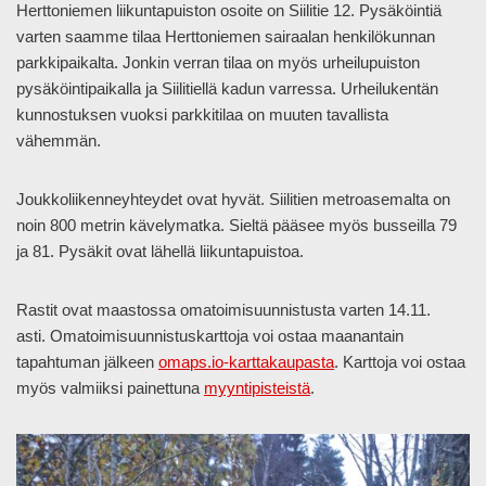
Herttoniemen liikuntapuiston osoite on Siilitie 12. Pysäköintiä
varten saamme tilaa Herttoniemen sairaalan henkilökunnan
parkkipaikalta. Jonkin verran tilaa on myös urheilupuiston
pysäköintipaikalla ja Siilitiellä kadun varressa. Urheilukentän
kunnostuksen vuoksi parkkitilaa on muuten tavallista
vähemmän.
Joukkoliikenneyhteydet ovat hyvät. Siilitien metroasemalta on
noin 800 metrin kävelymatka. Sieltä pääsee myös busseilla 79
ja 81. Pysäkit ovat lähellä liikuntapuistoa.
Rastit ovat maastossa omatoimisuunnistusta varten 14.11.
asti. Omatoimisuunnistuskarttoja voi ostaa maanantain
tapahtuman jälkeen
omaps.io-karttakaupasta
. Karttoja voi ostaa
myös valmiiksi painettuna
myyntipisteistä
.