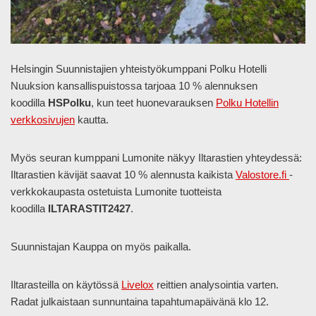
Helsingin Suunnistajien yhteistyökumppani Polku Hotelli
Nuuksion kansallispuistossa tarjoaa 10 % alennuksen
koodilla
HSPolku
, kun teet huonevarauksen
Polku Hotellin
verkkosivujen
kautta.
Myös seuran kumppani Lumonite näkyy Iltarastien yhteydessä:
Iltarastien kävijät saavat 10 % alennusta kaikista
Valostore.fi
-
verkkokaupasta ostetuista Lumonite tuotteista
koodilla
ILTARASTIT2427
.
Suunnistajan Kauppa on myös paikalla.
Iltarasteilla on käytössä
Livelox
reittien analysointia varten.
Radat julkaistaan sunnuntaina tapahtumapäivänä klo 12.