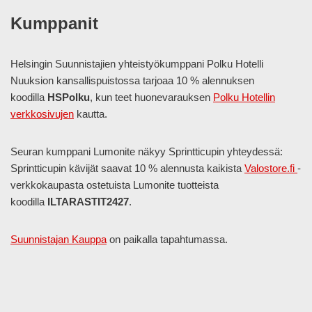
Kumppanit
Helsingin Suunnistajien yhteistyökumppani Polku Hotelli
Nuuksion kansallispuistossa tarjoaa 10 % alennuksen
koodilla
HSPolku
, kun teet huonevarauksen
Polku Hotellin
verkkosivujen
kautta.
Seuran kumppani Lumonite näkyy Sprintticupin yhteydessä:
Sprintticupin kävijät saavat 10 % alennusta kaikista
Valostore.fi
-
verkkokaupasta ostetuista Lumonite tuotteista
koodilla
ILTARASTIT2427
.
Suunnistajan Kauppa
on paikalla tapahtumassa.