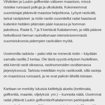
Vihdintien ja Luukin golfkentän väliseen maastoon, missä
risteilee runsaasti polkuja ja ulkoiluteitä. Kokeneemmat
suunnistajat pitänevät maastoa helpohkona. Lyhyet rastivälit,
tarkat rastipisteet ja ristiin rastiin suunnitellut radat haastavat
kuitenkin heitäkin pitämään pään kasassa ja homman
paketissa. Radat 6, 7 ja 9 kiertävät Kaitalammen, ja niillä pääsee
hetkellisesti hieman rauhoittumaan intensiivisemmästä
suunnistuksesta pidempien rastivälien myötä.
Useimmilla radoista – paitsi että ne menevät ristiin – käydään
samalla rastilla 2 kertaa. Ole tästä syystä erityisen huolellinen,
että kierrät rastit oikeassa, rastinumeroiden osoittamassa
järjestyksessä. Tarkista mielellään myös rastikoodit, sillä rasteja
on maastossa runsaasti, ja ne ovat paikoin lähellä toisiaan.
Karttaan on merkitty lukuisia kiellettyjä alueita (tonttimaita,
golfkenttä, maantie, viljelyksiä ym.) – kunnioita näitä. Useimmat
radat ylittävät Luukin golfkentän/Kaitalammen parkkipaikalle