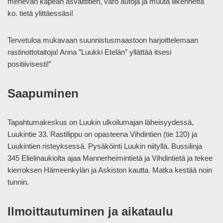
menevän kapean asvalttitien, varo autoja ja muuta liikennettä
ko. tietä ylittäessäsi!
Tervetuloa mukavaan suunnistusmaastoon harjoittelemaan
rastinottotaitoja! Anna ”Luukki Etelän” yllättää itsesi
positiivisesti!”
Saapuminen
Tapahtumakeskus on Luukin ulkoilumajan läheisyydessä,
Luukintie 33. Rastilippu on opasteena Vihdintien (tie 120) ja
Luukintien risteyksessä. Pysäköinti Luukin niityllä. Bussilinja
345 Elielinaukiolta ajaa Mannerheimintietä ja Vihdintietä ja tekee
kierroksen Hämeenkylän ja Askiston kautta. Matka kestää noin
tunnin.
Ilmoittautuminen ja aikataulu