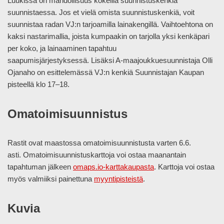
Luukissa on mahdollisuus kokeilla suunnistuskenkiä
suunnistaessa. Jos et vielä omista suunnistuskenkiä, voit
suunnistaa radan VJ:n tarjoamilla lainakengillä. Vaihtoehtona on
kaksi nastarimallia, joista kumpaakin on tarjolla yksi kenkäpari
per koko, ja lainaaminen tapahtuu
saapumisjärjestyksessä. Lisäksi A-maajoukkuesuunnistaja Olli
Ojanaho on esittelemässä VJ:n kenkiä Suunnistajan Kaupan
pisteellä klo 17–18.
Omatoimisuunnistus
Rastit ovat maastossa omatoimisuunnistusta varten 6.6.
asti. Omatoimisuunnistuskarttoja voi ostaa maanantain
tapahtuman jälkeen
omaps.io-karttakaupasta
. Karttoja voi ostaa
myös valmiiksi painettuna
myyntipisteistä
.
Kuvia