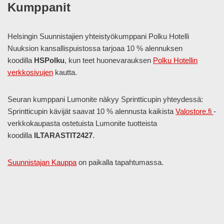
Kumppanit
Helsingin Suunnistajien yhteistyökumppani Polku Hotelli
Nuuksion kansallispuistossa tarjoaa 10 % alennuksen
koodilla
HSPolku
, kun teet huonevarauksen
Polku Hotellin
verkkosivujen
kautta.
Seuran kumppani Lumonite näkyy Sprintticupin yhteydessä:
Sprintticupin kävijät saavat 10 % alennusta kaikista
Valostore.fi
-
verkkokaupasta ostetuista Lumonite tuotteista
koodilla
ILTARASTIT2427
.
Suunnistajan Kauppa
on paikalla tapahtumassa.