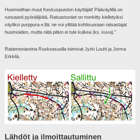
Huomioithan muut Keskuspuiston käyttäjät! Pääväylillä on
runsaasti pyöräilijöitä. Ratsastustiet on merkitty kielletyiksi
väyliksi purppura-x:llä: ne voi ylittää kohtisuoraan ratsastajat
huomioiden, mutta niitä pitkin ei tule kulkea (ks. kuva).”
Ratamestareina Ruskeasuolla toimivat Jyrki Louhi ja Jorma
Erkkilä.
Lähdöt ja ilmoittautuminen