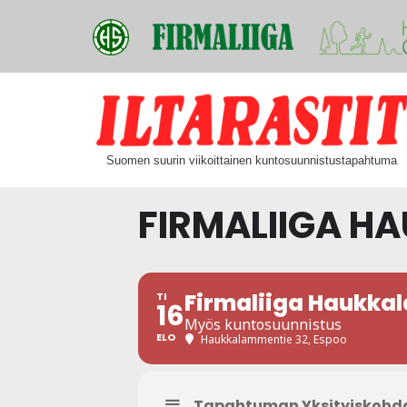
Siirry
suoraan
Suomen suurin viikoittainen kuntosuunnistustapahtuma
sisältöön
FIRMALIIGA H
Firmaliiga Haukka
TI
16
Myös kuntosuunnistus
ELO
Haukkalammentie 32, Espoo
Tapahtuman Yksityiskohd