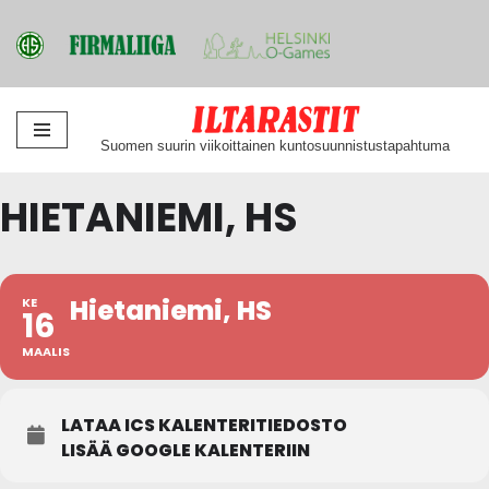
Siirry
Suomen suurin viikoittainen kuntosuunnistustapahtuma
suoraan
sisältöön
HIETANIEMI, HS
Hietaniemi, HS
KE
16
MAALIS
LATAA ICS KALENTERITIEDOSTO
LISÄÄ GOOGLE KALENTERIIN