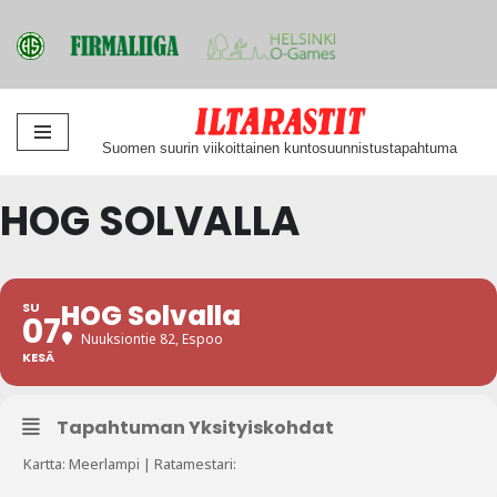
Siirry
Suomen suurin viikoittainen kuntosuunnistustapahtuma
suoraan
sisältöön
HOG SOLVALLA
HOG Solvalla
SU
07
Nuuksiontie 82, Espoo
KESÄ
Tapahtuman Yksityiskohdat
Kartta: Meerlampi | Ratamestari: