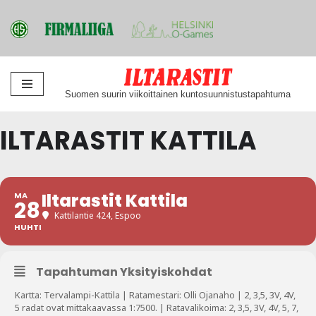
Siirry
Suomen suurin viikoittainen kuntosuunnistustapahtuma
suoraan
sisältöön
ILTARASTIT KATTILA
Iltarastit Kattila
MA
28
Kattilantie 424, Espoo
HUHTI
Tapahtuman Yksityiskohdat
Kartta: Tervalampi-Kattila | Ratamestari: Olli Ojanaho | 2, 3,5, 3V, 4V,
5 radat ovat mittakaavassa 1:7500. | Ratavalikoima: 2, 3,5, 3V, 4V, 5, 7,