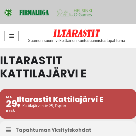
Siirry
Suomen suurin viikoittainen kuntosuunnistustapahtuma
suoraan
sisältöön
ILTARASTIT
KATTILAJÄRVI E
Iltarastit Kattilajärvi E
MA
29
Kattilajärventie 25, Espoo
KESÄ
Tapahtuman Yksityiskohdat