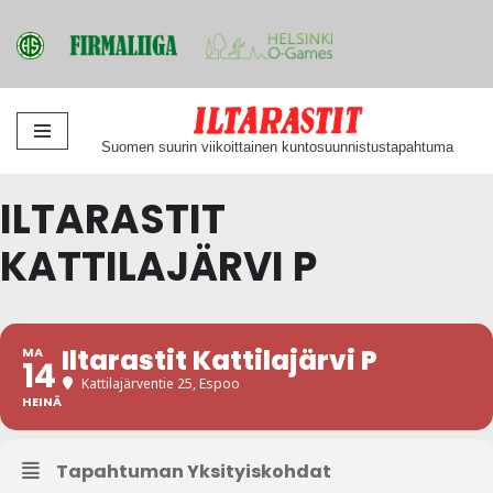
Siirry
Suomen suurin viikoittainen kuntosuunnistustapahtuma
suoraan
sisältöön
ILTARASTIT
KATTILAJÄRVI P
Iltarastit Kattilajärvi P
MA
14
Kattilajärventie 25, Espoo
HEINÄ
Tapahtuman Yksityiskohdat