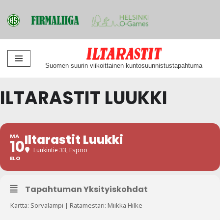
Siirry
Suomen suurin viikoittainen kuntosuunnistustapahtuma
suoraan
sisältöön
ILTARASTIT LUUKKI
Iltarastit Luukki
MA
10
Luukintie 33, Espoo
ELO
Tapahtuman Yksityiskohdat
Kartta: Sorvalampi | Ratamestari: Miikka Hilke