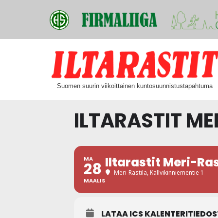
Siirry
suoraan
Suomen suurin viikoittainen kuntosuunnistustapahtuma
sisältöön
ILTARASTIT ME
Iltarastit Meri-Ras
MA
28
Meri-Rastila
, Kallvikinniementie 1
MAALIS
LATAA ICS KALENTERITIEDO