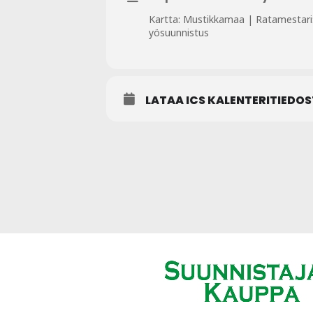
Kartta: Mustikkamaa | Ratamestari: T
yösuunnistus
LATAA ICS KALENTERITIEDO