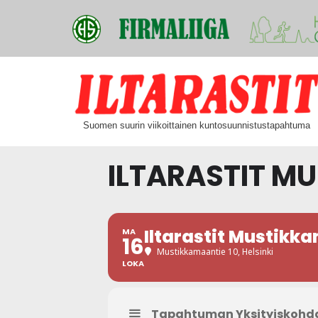
Siirry
suoraan
Suomen suurin viikoittainen kuntosuunnistustapahtuma
sisältöön
ILTARASTIT M
Iltarastit Mustikk
MA
16
Mustikkamaantie 10, Helsinki
LOKA
Tapahtuman Yksityiskohd