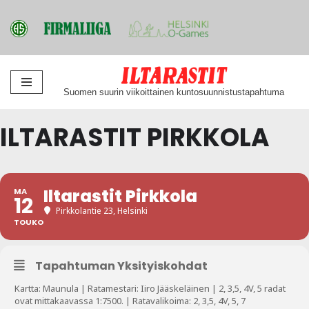
Siirry
Suomen suurin viikoittainen kuntosuunnistustapahtuma
suoraan
sisältöön
ILTARASTIT PIRKKOLA
Iltarastit Pirkkola
MA
12
Pirkkolantie 23, Helsinki
TOUKO
Tapahtuman Yksityiskohdat
Kartta: Maunula | Ratamestari: Iiro Jääskeläinen | 2, 3,5, 4V, 5 radat
ovat mittakaavassa 1:7500. | Ratavalikoima: 2, 3,5, 4V, 5, 7