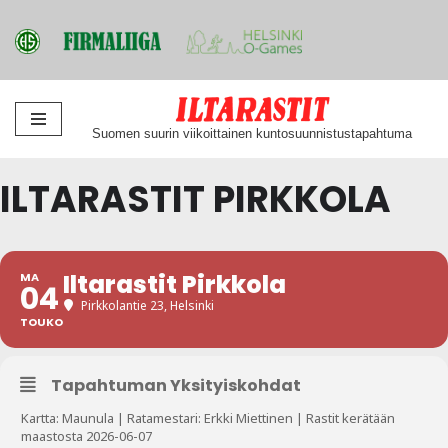
Siirry
Suomen suurin viikoittainen kuntosuunnistustapahtuma
suoraan
sisältöön
ILTARASTIT PIRKKOLA
Iltarastit Pirkkola
MA
04
Pirkkolantie 23, Helsinki
TOUKO
Tapahtuman Yksityiskohdat
Kartta: Maunula | Ratamestari: Erkki Miettinen | Rastit kerätään
maastosta 2026-06-07