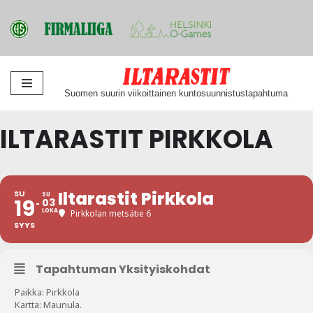
Siirry
Suomen suurin viikoittainen kuntosuunnistustapahtuma
suoraan
sisältöön
ILTARASTIT PIRKKOLA
Iltarastit Pirkkola
SU
SU
19
03
LOKA
Pirkkolan metsätie 6
SYYS
Tapahtuman Yksityiskohdat
Paikka: Pirkkola
Kartta: Maunula.