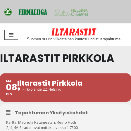
Siirry
Suomen suurin viikoittainen kuntosuunnistustapahtuma
suoraan
sisältöön
ILTARASTIT PIRKKOLA
Iltarastit Pirkkola
MA
08
Pirkkolantie 22, Helsinki
ELO
Tapahtuman Yksityiskohdat
Kartta: Maunula Ratamestari: Reino Hotti
2, 4, 4V, 5 radat ovat mittakaavassa 1:7500.