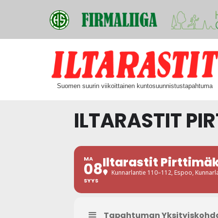
Siirry
suoraan
Suomen suurin viikoittainen kuntosuunnistustapahtuma
sisältöön
ILTARASTIT PI
Iltarastit Pirttimäk
MA
08
Kunnarlantie 110–112, Espoo
, Kunnarl
SYYS
Tapahtuman Yksityiskohd