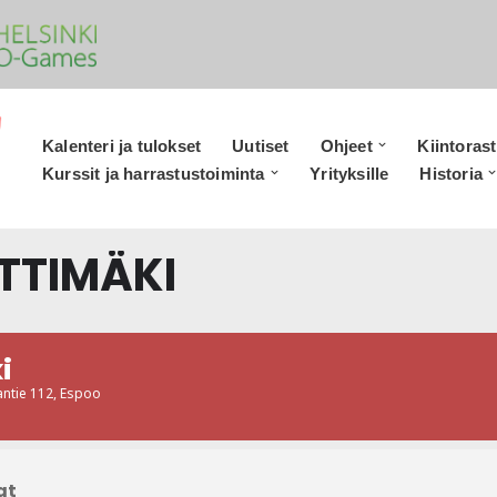
Kalenteri ja tulokset
Uutiset
Ohjeet
Kiintorast
Kurssit ja harrastustoiminta
Yrityksille
Historia
RTTIMÄKI
i
antie 112, Espoo
at