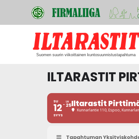
Siirry
suoraan
Suomen suurin viikoittainen kuntosuunnistustapahtuma
sisältöön
ILTARASTIT PI
Iltarastit Pirttim
SU
LA
12
25
Kunnarlantie 110, Espoo
, Kunnarla
SYYS
Tapahtuman Yksityiskohd