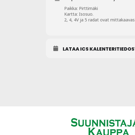
Paikka: Pirttimäki
Kartta: Isosuo.
2, 4, 4V ja 5 radat ovat mittakaavas
LATAA ICS KALENTERITIEDO