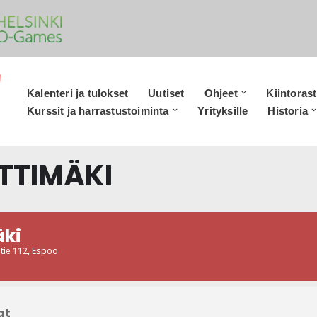
Kalenteri ja tulokset
Uutiset
Ohjeet
Kiintorast
Kurssit ja harrastustoiminta
Yrityksille
Historia
RTTIMÄKI
äki
ntie 112, Espoo
at