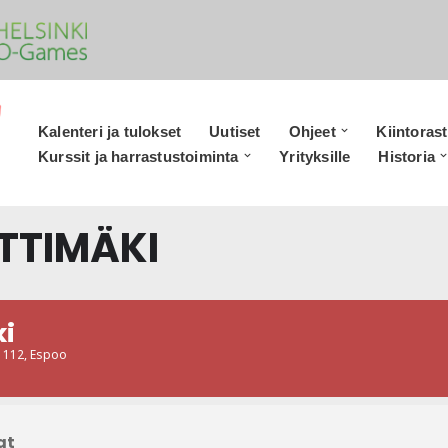
Kalenteri ja tulokset
Uutiset
Ohjeet
Kiintorast
Kurssit ja harrastustoiminta
Yrityksille
Historia
RTTIMÄKI
ki
e 112, Espoo
at