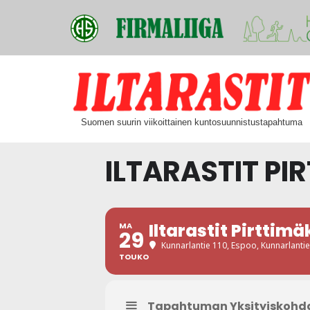
Siirry
suoraan
Suomen suurin viikoittainen kuntosuunnistustapahtuma
sisältöön
ILTARASTIT PI
Iltarastit Pirttimä
MA
29
Kunnarlantie 110, Espoo
, Kunnarlanti
TOUKO
Tapahtuman Yksityiskohd