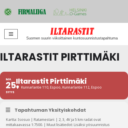
Siirry
Suomen suurin viikoittainen kuntosuunnistustapahtuma
suoraan
sisältöön
ILTARASTIT PIRTTIMÄKI
Iltarastit Pirttimäki
MA
25
Kunnarlantie 110, Espoo
, Kunnarlantie 112, Espoo
SYYS
Tapahtuman Yksityiskohdat
Kartta: Isosuo | Ratamestari: | 2, 3, 4V ja 5 km radat ovat
mittakaavassa 1:7500. | Muut lisätiedot: Lisäksi yösuunnistus