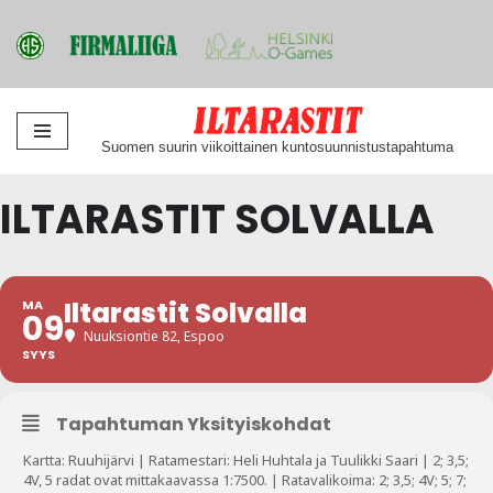
Siirry
Suomen suurin viikoittainen kuntosuunnistustapahtuma
suoraan
sisältöön
ILTARASTIT SOLVALLA
Iltarastit Solvalla
MA
09
Nuuksiontie 82, Espoo
SYYS
Tapahtuman Yksityiskohdat
Kartta: Ruuhijärvi | Ratamestari: Heli Huhtala ja Tuulikki Saari | 2; 3,5;
4V, 5 radat ovat mittakaavassa 1:7500. | Ratavalikoima: 2; 3,5; 4V; 5; 7;