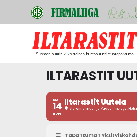
Siirry
suoraan
Suomen suurin viikoittainen kuntosuunnistustapahtuma
sisältöön
ILTARASTIT UU
Iltarastit Uutela
MA
14
Itäreimarintien ja Vuotien risteys, Helsi
HUHTI
Tapahtuman Yksityiskohd