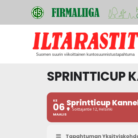
Siirry
suoraan
Suomen suurin viikoittainen kuntosuunnistustapahtuma
sisältöön
SPRINTTICUP 
Sprintticup Kann
KE
06
Soittajantie 12, Helsinki
MAALIS
Tapahtuman Yksityiskohd