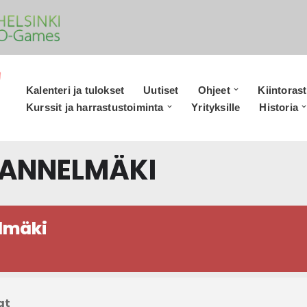
Kalenteri ja tulokset
Uutiset
Ohjeet
Kiintorast
Kurssit ja harrastustoiminta
Yrityksille
Historia
KANNELMÄKI
elmäki
at