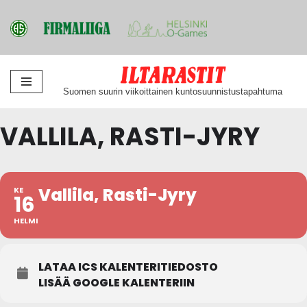
Siirry
Suomen suurin viikoittainen kuntosuunnistustapahtuma
suoraan
sisältöön
VALLILA, RASTI-JYRY
Vallila, Rasti-Jyry
KE
16
HELMI
LATAA ICS KALENTERITIEDOSTO
LISÄÄ GOOGLE KALENTERIIN