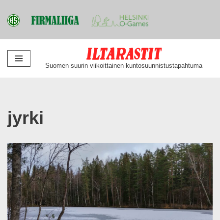
Siirry
Suomen suurin viikoittainen kuntosuunnistustapahtuma
suoraan
sisältöön
jyrki