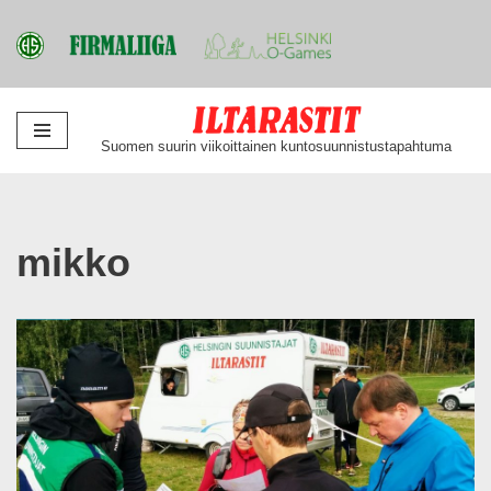
Siirry
Suomen suurin viikoittainen kuntosuunnistustapahtuma
suoraan
sisältöön
mikko