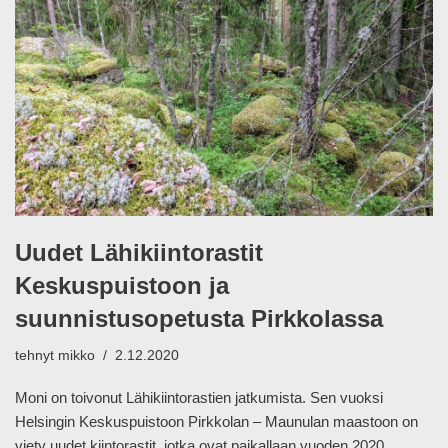
Uudet Lähikiintorastit
Keskuspuistoon ja
suunnistusopetusta Pirkkolassa
tehnyt
mikko
2.12.2020
Moni on toivonut Lähikiintorastien jatkumista. Sen vuoksi
Helsingin Keskuspuistoon Pirkkolan – Maunulan maastoon on
viety uudet kiintorastit, jotka ovat paikallaan vuoden 2020