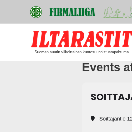
Siirry
suoraan
Suomen suurin viikoittainen kuntosuunnistustapahtuma
sisältöön
Events at
SOITTAJ
Soittajantie 12