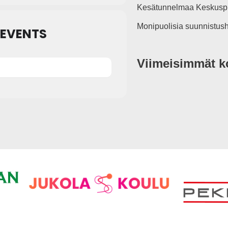
Kesätunnelmaa Keskuspu
Monipuolisia suunnistush
EVENTS
Viimeisimmät 